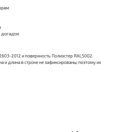
порам
я
з догадок
2603-2012 и поверхность Полиэстер RAL5002.
 и длина в строке не зафиксированы, поэтому их