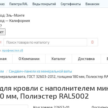
каз
Палитра RAL
Виды покрытий
Сертификаты
Вакансии
од:
Эль-Монте
род — Калифорния
?
р:
профнастил с8
вная
О Компании
Каталог
Доставка
ели
Сэндвич-панели из минеральной ваты
неральная вата, ГОСТ 32603-2012, толщина 180 мм, Полиэстер 
для кровли с наполнителем ми
80 мм, Полиэстер RAL5002
Код товара:
22657-01
Доступнос