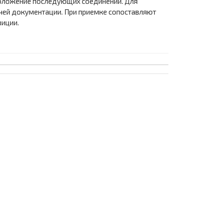
 положение последующих соединений. Для
очей документации. При приемке сопоставляют
зиции.