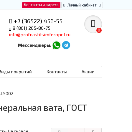
Контакты и адреса
Личный кабинет
+7 (36522) 456-55
8 (861) 205-80-75
0
info@profnastilsimferopol.ru
Мессенджеры:
Виды покрытий
Контакты
Акции
RAL5002
неральная вата, ГОСТ
ть: На складе