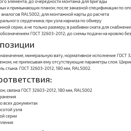
ого элемента; до очередности монтажа для бригады
ных и примыкающих планок; после заказной спецификации по о
 аналогов RAL5002; для монтажной карты до расчета
ального сердечника; при узла карниза по обмеру
ой серии, а не только размеру; в разбивки ската для снабжени
 обозначением ГОСТ 32603-2012; до схемы подачи на кровлю бе
 позиции
азначение, минеральную вату, нормативное исполнение ГОСТ 3
жом, не приписывая ему отсутствующие параметры слоя. Ширина
ь стыка: ГОСТ 32603-2012, 180 мм, RAL5002.
оответствия:
ок; связка ГОСТ 32603-2012, 180 мм, RAL5002
хранения
о всех документах
сотой узла
ой серии
пления