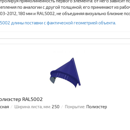
тролируя прямолинейность первого элемента: от него зависит
репления по аналогии с другой толщиной; его принимают из раб
3-2012, 180 мм и RAL5002, не объединяя визуально близкие по
L5002 длины поставки с фактической геометрией объекта.
Полиэстер RAL5002
усная
Ширина листа, мм:
250
Покрытие:
Полиэстер