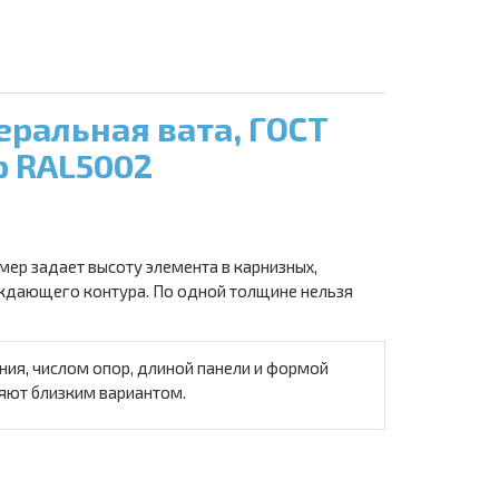
ральная вата, ГОСТ
р RAL5002
мер задает высоту элемента в карнизных,
аждающего контура. По одной толщине нельзя
ия, числом опор, длиной панели и формой
няют близким вариантом.