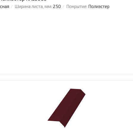
усная
Ширина листа, мм:
250
Покрытие:
Полиэстер