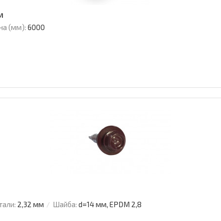
м
на (мм):
6000
тали:
2,32 мм
Шайба:
d=14 мм, EPDM 2,8