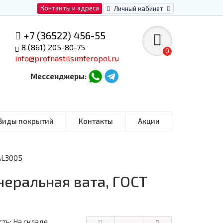
Контакты и адреса
Личный кабинет
+7 (36522) 456-55
8 (861) 205-80-75
0
info@profnastilsimferopol.ru
Мессенджеры:
Виды покрытий
Контакты
Акции
AL3005
неральная вата, ГОСТ
ть: На складе