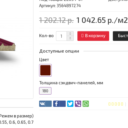
Артикул: 3564897274
1 202.12 р.
1 042.65 р.
/м2
Кол-во
В корзину
Быст
Доступные опции
Цвет
Толщина сэндвич-панелей, мм
180
 (Режем в размер)
0.55, 0.6, 0.65, 0.7