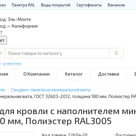
каз
Палитра RAL
Виды покрытий
Сертификаты
Вакансии
од:
Эль-Монте
род — Калифорния
?
р:
штакетник
вная
О Компании
Каталог
Доставка
ели
Сэндвич-панели из минеральной ваты
неральная вата, ГОСТ 32603-2012, толщина 180 мм, Полиэстер R
для кровли с наполнителем ми
80 мм, Полиэстер RAL3005
Код товара:
22654-01
Доступнос