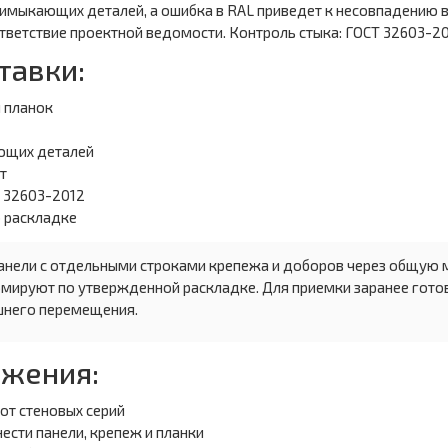
римыкающих деталей, а ошибка в RAL приведет к несовпадению 
тветствие проектной ведомости. Контроль стыка: ГОСТ 32603-20
тавки:
 планок
ющих деталей
т
 32603-2012
о раскладке
анели с отдельными строками крепежа и доборов через общую 
мируют по утвержденной раскладке. Для приемки заранее готовя
ишнего перемещения.
бжения:
от стеновых серий
ести панели, крепеж и планки