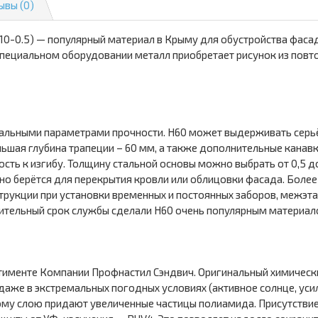
ывы (0)
0.5) — популярный материал в Крыму для обустройства фасада
 специальном оборудовании металл приобретает рисунок из пов
альными параметрами прочности. Н60 может выдерживать серьё
льшая глубина трапеции – 60 мм, а также дополнительные канав
сть к изгибу. Толщину стальной основы можно выбрать от 0,5 д
но берётся для перекрытия кровли или облицовки фасада. Боле
трукции при установки временных и постоянных заборов, межэт
лительный срок службы сделали Н60 очень популярным материал
тименте Компании Профнастил Сэндвич. Оригинальный химически
е в экстремальных погодных условиях (активное солнце, уси
у слою придают увеличенные частицы полиамида. Присутствие 