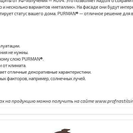
щиты от УФ-излучения — RUV4. Это позволяет надолго сохранить
 и несколько вариантов «металлик». На фасаде они будут интере
нтирует статус вашего дома. PURMAN® — отличное решение для в
луатации.
ния не нужны.
тному слою PURMAN®.
 от климата.
ет отличные декоративные характеристики.
ных факторов, например, солнечных лучей.
 на продукцию можно получить на сайте www.profnastilsimf