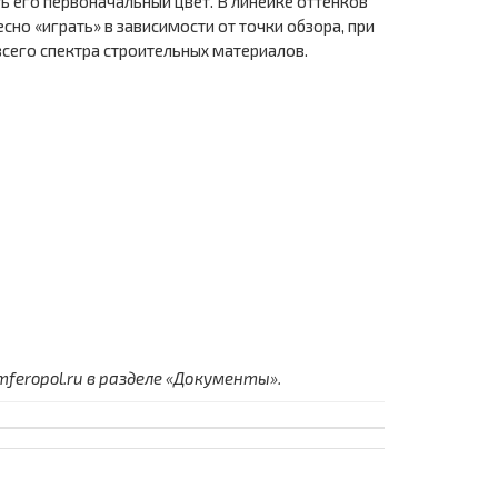
 его первоначальный цвет. В линейке оттенков
сно «играть» в зависимости от точки обзора, при
сего спектра строительных материалов.
eropol.ru в разделе «Документы».