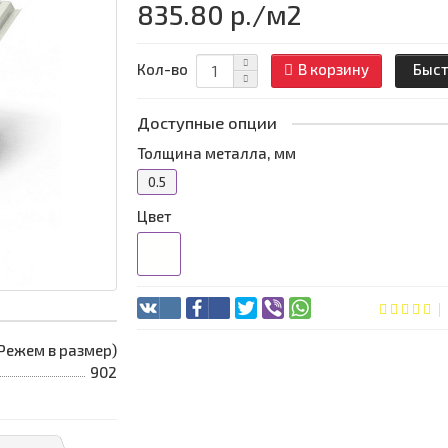
835.80 р.
/м2
Кол-во
В корзину
Быст
Доступные опции
Толщина металла, мм
0.5
Цвет
 (Режем в размер)
902