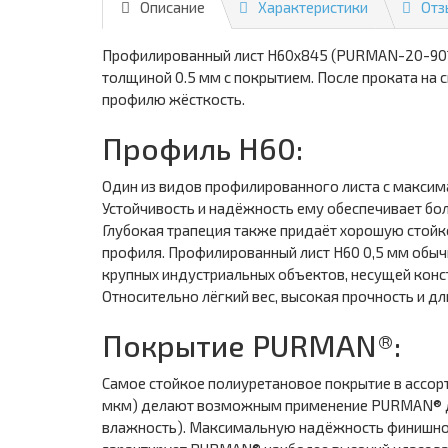
Описание
Характеристики
Отз
Профилированный лист Н60х845 (PURMAN-20-9010-
толщиной 0.5 мм с покрытием. После проката на
профилю жёсткость.
Профиль Н60:
Один из видов профилированного листа с максим
Устойчивость и надёжность ему обеспечивает бо
Глубокая трапеция также придаёт хорошую стойко
профиля. Профилированный лист Н60 0,5 мм обыч
крупных индустриальных объектов, несущей конс
Относительно лёгкий вес, высокая прочность и д
Покрытие PURMAN®:
Самое стойкое полиуретановое покрытие в ассор
мкм) делают возможным применение PURMAN® даж
влажность). Максимальную надёжность финишном