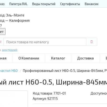
каз
Палитра RAL
Виды покрытий
Сертификаты
Вакансии
од:
Эль-Монте
род — Калифорния
?
р:
монтеррей
вная
О Компании
Каталог
Доставка
настил Н60
Профилированный лист Н60-0.5, Ширина-845мм,
й лист Н60-0.5, Ширина-845м
Код товара:
7701-01
Доступнос
Артикул: 921115