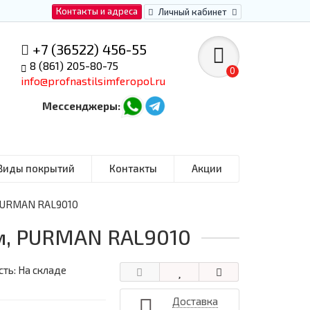
Контакты и адреса
Личный кабинет
+7 (36522) 456-55
8 (861) 205-80-75
0
info@profnastilsimferopol.ru
Мессенджеры:
Виды покрытий
Контакты
Акции
 PURMAN RAL9010
м, PURMAN RAL9010
ть: На складе
Доставка