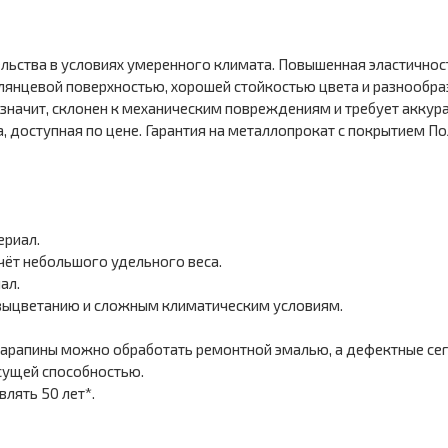
ельства в условиях умеренного климата. Повышенная эластичнос
янцевой поверхностью, хорошей стойкостью цвета и разнообразн
значит, склонен к механическим повреждениям и требует аккур
, доступная по цене. Гарантия на металлопрокат с покрытием П
ериал.
чёт небольшого удельного веса.
ал.
выцветанию и сложным климатическим условиям.
арапины можно обработать ремонтной эмалью, а дефектные сег
сущей способностью.
лять 50 лет*.