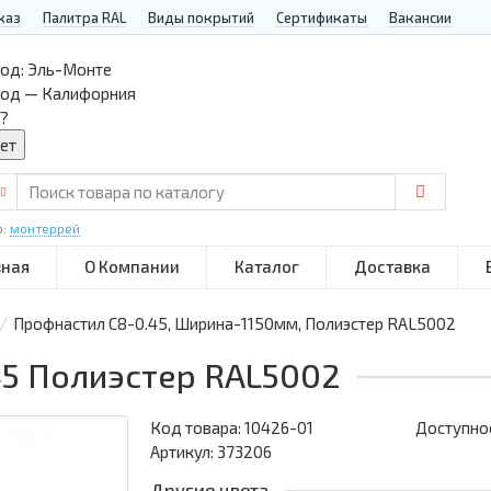
каз
Палитра RAL
Виды покрытий
Сертификаты
Вакансии
од:
Эль-Монте
род — Калифорния
?
р:
монтеррей
вная
О Компании
Каталог
Доставка
Профнастил С8-0.45, Ширина-1150мм, Полиэстер RAL5002
45 Полиэстер RAL5002
Код товара:
10426-01
Доступнос
Артикул: 373206
Другие цвета