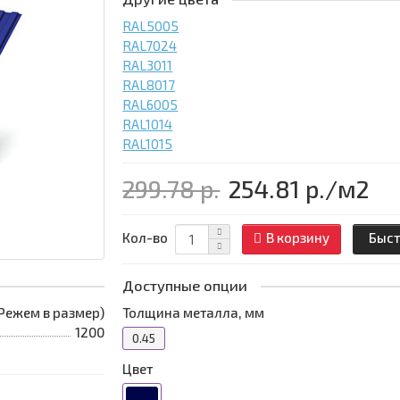
RAL5005
RAL7024
RAL3011
RAL8017
RAL6005
RAL1014
RAL1015
299.78 р.
254.81 р.
/м2
Кол-во
В корзину
Быст
Доступные опции
 (Режем в размер)
Толщина металла, мм
1200
0.45
Цвет