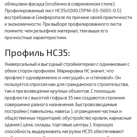
облицовки фасада (особенно в современном стиле).
Профилированный лист НС35х1000 (ПРМ-03-5005-0.5)
востребован в Симферополе по причине своей практичности
и экономичности. При выборе профилированного листа
помните: чем рельефнее материал, тем выше его
прочностные характеристики.
Профиль НС35:
Универсальный и выгодный стройматериал с одинаковым с
обеих сторон профилем. Маркировка НС значит, что
профлист одновременно и «несущий», и «стеновой». Он
пользуется спросом как для гражданского строительства,
так и при возведении крупных объектов. С помощью
профлиста с высотой гофры в 35 мм создаются строения
совершенно разного назначения: быстровозводимые
постройки ( павильоны, навесы ), ограждения частных и
общественных территорий, обустройство кровли, каркасные
здания ( цеха, склады, торговые центры ). Хорошую
способность выдерживать нагрузки НС35 обеспечивают