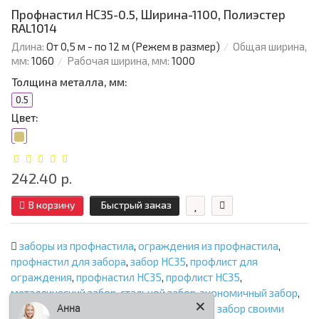
Профнастил НС35-0.5, Ширина-1100, Полиэстер
RAL1014
Длина:
От 0,5 м - по 12 м (Режем в размер)
Общая ширина,
мм:
1060
Рабочая ширина, мм:
1000
Толщина металла, мм:
0.5
Цвет:
242.40 р.
В корзину
Быстрый заказ
заборы из профнастила
,
ограждения из профнастила
,
профнастил для забора
,
забор НС35
,
профлист для
ограждения
,
профнастил НС35
,
профлист НС35
,
металлический забор
,
стальной забор
,
экономичный забор
,
Анна
забор из профлиста
,
ограждение участка
,
забор своими