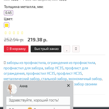
Толщина металла, мм:
0.45
Цвет:
252.94 р.
219.38 р.
В корзину
Быстрый заказ
заборы из профнастила
,
ограждения из профнастила
,
профнастил для забора
,
забор НС35
,
профлист для
ограждения
,
профнастил НС35
,
профлист НС35
,
металлический забор
,
стальной забор
,
экономичный забор
,
забор из профлиста
,
ограждение участка
,
забор своими
Анна
руками
,
НС35 для забора