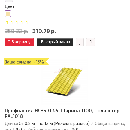
Цвет:
358.32 р.
310.79 р.
В корзину
Быстрый заказ
Ваша скидка: -13%
Профнастил НС35-0.45, Ширина-1100, Полиэстер
RAL1018
Длина:
От 0,5 м - по 12 м (Режем в размер)
Общая ширина,
мм:
1060
Рабочая ширина, мм:
1000