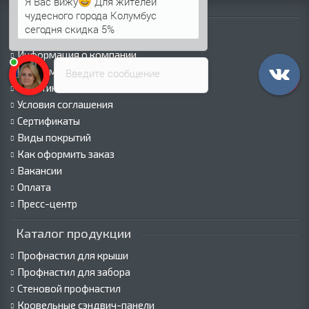
Я Вас вижу
Для жителей
Информация
чудесного города Колумбус
сегодня скидка 5%
Палитра RAL
Информация о компании
Информация о доставке
Введите сообщение
Политика безопасности
Условия соглашения
Сертификаты
Виды покрытий
Как оформить заказ
Вакансии
Оплата
Пресс-центр
Каталог продукции
Профнастил для крыши
Профнастил для забора
Стеновой профнастил
Кровельные сэндвич-панели