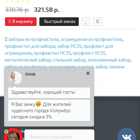
370.76 р.
321.58 р.
В корзину
Быстрый заказ
заборы из профнастила
,
ограждения из профнастила
,
профнастил для забора
,
забор НС35
,
профлист для
ограждения
,
профнастил НС35
,
профлист НС35
,
металлический забор
,
стальной забор
,
экономичный забор
,
забор из профлиста
,
ограждение участка
,
забор своими
руками
,
НС35 для забора
Анна
Я Вас вижу
Для жителей
Информация
чудесного города Колумбус
Палитра RAL
сегодня скидка 5%
Информация о компании
Информация о доставке
Введите сообщение
Политика безопасности