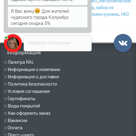
ограждения
,
профнастил Н60
,
профлист Н60
,
металлический
забор
,
стальной забор
,
экономичный забор
,
забор из
Я Вас вижу
Для жителей
профлиста
,
ограждение участка
,
забор своими руками
,
Н60
чудесного города Колумбус
для забора
сегодня скидка 5%
Введите сообщение
Информация
Палитра RAL
Информация о компании
Информация о доставке
Политика безопасности
Условия соглашения
Сертификаты
Виды покрытий
Как оформить заказ
Вакансии
Оплата
Пресс-центр