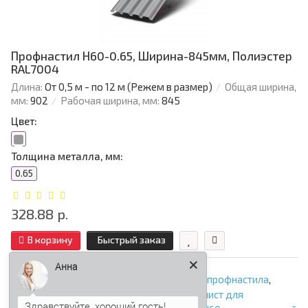
Профнастил Н60-0.65, Ширина-845мм, Полиэстер
RAL7004
Длина:
От 0,5 м - по 12 м (Режем в размер)
Общая ширина,
мм:
902
Рабочая ширина, мм:
845
Цвет:
Толщина металла, мм:
0.65
328.88 р.
В корзину
Быстрый заказ
Анна
заборы из профнастила
,
ограждения из профнастила
,
профнастил для забора
,
забор Н60
,
профлист для