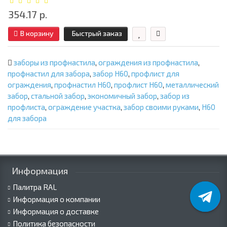
354.17 р.
В корзину
Быстрый заказ
заборы из профнастила
,
ограждения из профнастила
,
профнастил для забора
,
забор Н60
,
профлист для
ограждения
,
профнастил Н60
,
профлист Н60
,
металлический
забор
,
стальной забор
,
экономичный забор
,
забор из
профлиста
,
ограждение участка
,
забор своими руками
,
Н60
для забора
Информация
Палитра RAL
Информация о компании
Информация о доставке
Политика безопасности