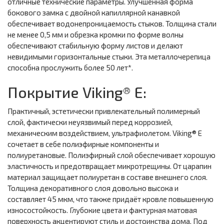
отличные технические параметры. Улучшенная форма
бокового замка с двойной капиллярной канавкой
обеспечивает водонепроницаемость стыков. Толщина стали
не менее 0,5 мм и обрезка кромки по форме волны
обеспечивают стабильную форму листов и делают
невидимыми горизонтальные стыки. Эта металлочерепица
способна прослужить более 50 лет*.
Покрытие Viking® E:
Практичный, эстетически привлекательный полимерный
слой, фактически неуязвимый перед коррозией,
механическим воздействием, ультрафиолетом. Viking® E
сочетает в себе полиэфирные компоненты и
полиуретановые. Полиэфирный слой обеспечивает хорошую
эластичность и предотвращает микротрещины. От царапин
материал защищает полиуретан в составе внешнего слоя.
Толщина декоративного слоя довольно высока и
составляет 45 мкм, что также придаёт кровле повышенную
износостойкость. Глубокие цвета и фактурная матовая
поверхность акцентируют стиль и достоинства дома. Под