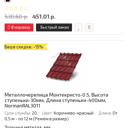
530.60 р.
451.01 р.
В корзину
Быстрый заказ
Ваша скидка: -15%
Металлочерепица Монтекристо-0.5, Высота
ступеньки-30мм, Длина ступеньки-400мм,
NormanRAL3011
Срок службы:
20
Цвет:
Коричнево-красный
Длина:
От
0,5 м - по 12 м (Режем в размер)
Толщина металла, мм: