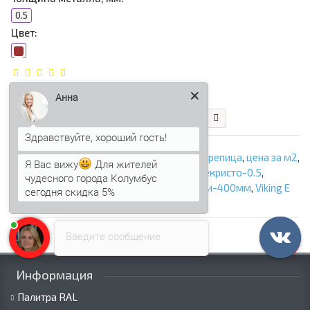
0.5
Цвет:
486.58 р.
413.59 р.
Анна
В корзину
Быстрый заказ
ООО «Профнастил Сэндвич»
,
Металлочерепица
,
цена за м2
,
Я Вас вижу
Для жителей
купить в Крыму
,
Металлочерепица Монтекристо-0.5
,
чудесного города Колумбус
Высота ступеньки-30мм
,
Длина ступеньки-400мм
,
Viking E
сегодня скидка 5%
RAL9005
Введите сообщение
Информация
Палитра RAL