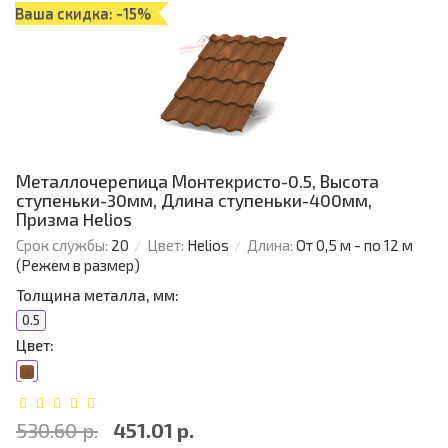
Ваша скидка: -15%
Металлочерепица Монтекристо-0.5, Высота
ступеньки-30мм, Длина ступеньки-400мм,
Призма Helios
Срок службы:
20
Цвет:
Helios
Длина:
От 0,5 м - по 12 м
(Режем в размер)
Толщина металла, мм:
0.5
Цвет:
530.60 р.
451.01 р.