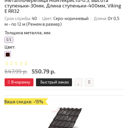
Металлочерепица Монтекристо-0.5, Высота
ступеньки-30мм, Длина ступеньки-400мм, Viking
E RR32
Срок службы:
40
Цвет:
Серо-коричневый
Длина:
От 0,5
м - по 12 м (Режем в размер)
Толщина металла, мм:
0.5
Цвет:
647.99 р.
550.79 р.
В корзину
Быстрый заказ
Ваша скидка: -15%