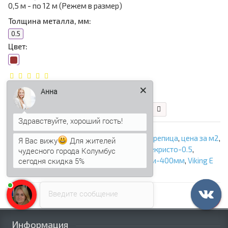
0,5 м - по 12 м (Режем в размер)
Толщина металла, мм:
0.5
Цвет:
548.20 р.
465.97 р.
Анна
В корзину
Быстрый заказ
ООО «Профнастил Сэндвич»
,
Металлочерепица
,
цена за м2
,
Я Вас вижу
Для жителей
купить в Крыму
,
Металлочерепица Монтекристо-0.5
,
чудесного города Колумбус
сегодня скидка 5%
Высота ступеньки-30мм
,
Длина ступеньки-400мм
,
Viking E
RAL7024
Введите сообщение
Информация