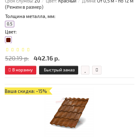
Срок службы:
20
Цвет:
Красный
Длина:
От 0,5 м - по 12 м
(Режем в размер)
Толщина металла, мм:
0.5
Цвет:
520.19 р.
442.16 р.
В корзину
Быстрый заказ
Ваша скидка: -15%