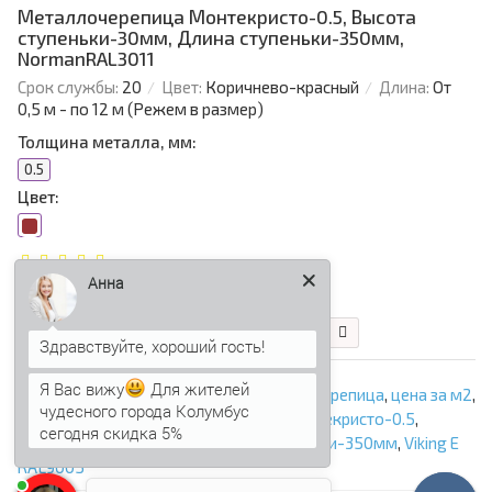
Металлочерепица Монтекристо-0.5, Высота
ступеньки-30мм, Длина ступеньки-350мм,
NormanRAL3011
Срок службы:
20
Цвет:
Коричнево-красный
Длина:
От
0,5 м - по 12 м (Режем в размер)
Толщина металла, мм:
0.5
Цвет:
Анна
408.41 р.
В корзину
Быстрый заказ
Я Вас вижу
Для жителей
ООО «Профнастил Сэндвич»
,
Металлочерепица
,
цена за м2
,
чудесного города Колумбус
купить в Крыму
,
Металлочерепица Монтекристо-0.5
,
сегодня скидка 5%
Высота ступеньки-30мм
,
Длина ступеньки-350мм
,
Viking E
RAL9005