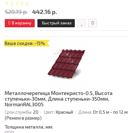
520.19 р.
442.16 р.
В корзину
Быстрый заказ
Ваша скидка: -15%
Металлочерепица Монтекристо-0.5, Высота
ступеньки-30мм, Длина ступеньки-350мм,
NormanRAL3005
Срок службы:
20
Цвет:
Красный
Длина:
От 0,5 м - по 12 м
(Режем в размер)
Толщина металла, мм: