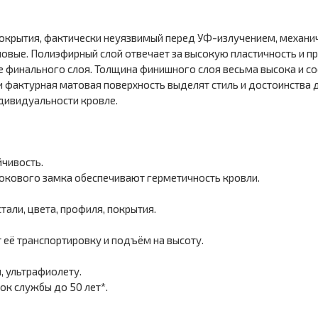
окрытия, фактически неуязвимый перед УФ-излучением, механич
вые. Полиэфирный слой отвечает за высокую пластичность и п
е финального слоя. Толщина финишного слоя весьма высока и со
и фактурная матовая поверхность выделят стиль и достоинства д
ндивидуальности кровле.
чивость.
окового замка обеспечивают герметичность кровли.
али, цвета, профиля, покрытия.
её транспортировку и подъём на высоту.
, ультрафиолету.
ок службы до 50 лет*.