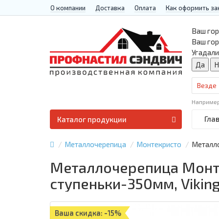
О компании
Доставка
Оплата
Как оформить за
Ваш гор
Ваш го
Угадали
Везде
Наприме
Гла
Каталог продукции
Металлочерепица
Монтекристо
Металло
Металлочерепица Монте
ступеньки-350мм, Viking
Ваша скидка: -15%