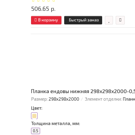
506.65 р.
В корзину
Быстрый заказ
Планка ендовы нижняя 298х298х2000-0,5
Размер:
298х298х2000
Элемент отделки:
Планк
Цвет:
Толщина металла, мм:
0.5