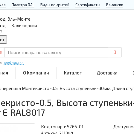
каз
Палитра RAL
Виды покрытий
Сертификаты
Вакансии
од:
Эль-Монте
род — Калифорния
?
р:
профнастил
вная
О Компании
Каталог
Доставка
черепица Монтекристо-0.5, Высота ступеньки-30мм, Длина ступ
кристо-0.5, Высота ступеньки
 E RAL8017
Код товара:
5266-01
Доступнос
Артикул: 211344