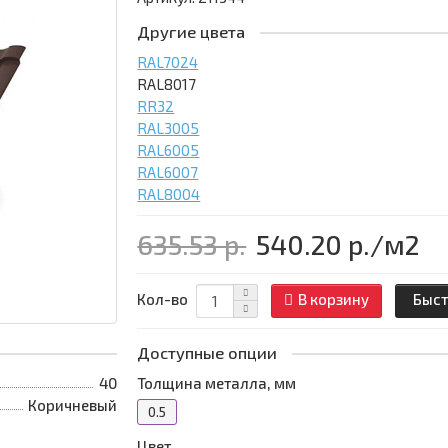
Другие цвета
RAL7024
RAL8017
RR32
RAL3005
RAL6005
RAL6007
RAL8004
635.53 р.
540.20 р.
/м2
Кол-во
В корзину
Быст
Доступные опции
40
Толщина металла, мм
Коричневый
0.5
Цвет