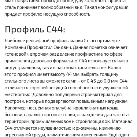
мм с покрытием. Проходя процедуру холодного проката,
сталь принимает волнообразный вид. Такая конфигурация
придает профилю несущую способность.
Профиль С44:
Наиболее рельефный профиль марки С в ассортименте
Компании Профнастил Сэндвич. Данная пометка означает
«стеновой», впрочем разделение профнастила по сфере
применения довольно формально. С44 используется как в
индустриальном, так и в частном строительстве. Волна
этого профиля имеет высоту 44 мм, выбрать толщину
стального листа вы сможете сами – от 0,45 до 0,8 мм. С44
отличается хорошей несущей способностью и улучшенной
жёсткостью. Довольно популярный стройматериал для
построек, которые подвергаются повышенным нагрузкам.
Например: несъёмная опалубка, кровли скатных крыш,
бытовки, гаражи, торговые точки, ограждения для частных
территорий, промышленных зон и стройплощадок. Материал
С44 отличается неуязвимостью к ржавчины, к влиянию
агрессивной среды, климатическим изменениям. Ещё один