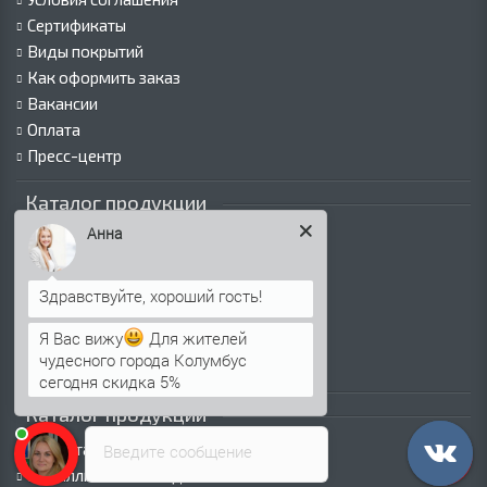
Сертификаты
Виды покрытий
Как оформить заказ
Вакансии
Оплата
Пресс-центр
Каталог продукции
Анна
Профнастил для крыши
Профнастил для забора
Стеновой профнастил
Кровельные сэндвич-панели
Я Вас вижу
Для жителей
Стеновые сэндвич-панели
чудесного города Колумбус
Металлочерепица
сегодня скидка 5%
Каталог продукции
Евроштакетник
Введите сообщение
Металлический сайдинг