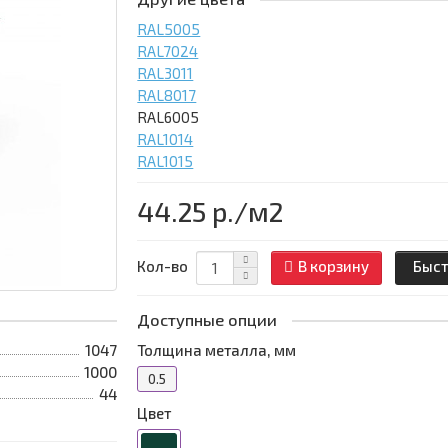
RAL5005
RAL7024
RAL3011
RAL8017
RAL6005
RAL1014
RAL1015
44.25 р.
/м2
Кол-во
В корзину
Быст
Доступные опции
1047
Толщина металла, мм
1000
0.5
44
Цвет