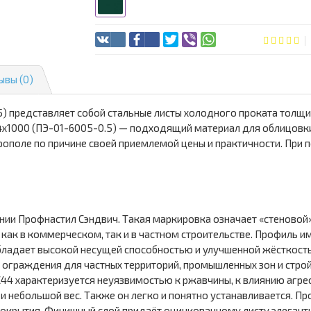
ывы (0)
) представляет собой стальные листы холодного проката толщ
х1000 (ПЭ-01-6005-0.5) — подходящий материал для облицовки
рополе по причине своей приемлемой цены и практичности. При 
нии Профнастил Сэндвич. Такая маркировка означает «стеновой»
 как в коммерческом, так и в частном строительстве. Профиль и
 обладает высокой несущей способностью и улучшенной жёсткост
, ограждения для частных территорий, промышленных зон и стро
С44 характеризуется неуязвимостью к ржавчины, к влиянию агр
 и небольшой вес. Также он легко и понятно устанавливается. 
 покрытия. Финишный слой придаёт оцинкованному листу элегант