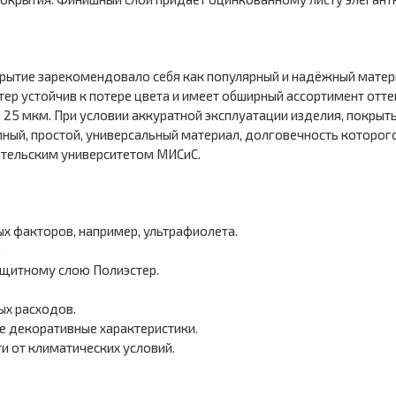
рытие зарекомендовало себя как популярный и надёжный матери
тер устойчив к потере цвета и имеет обширный ассортимент отт
м 25 мкм. При условии аккуратной эксплуатации изделия, покрыт
упный, простой, универсальный материал, долговечность которо
тельским университетом МИСиС.
ых факторов, например, ультрафиолета.
.
щитному слою Полиэстер.
ых расходов.
е декоративные характеристики.
и от климатических условий.