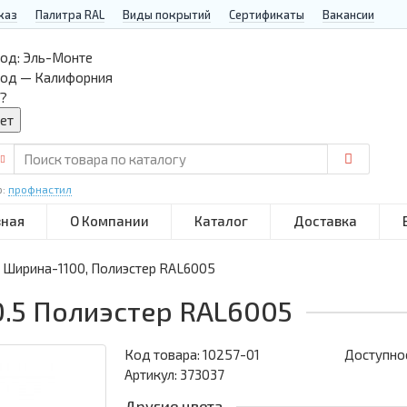
каз
Палитра RAL
Виды покрытий
Сертификаты
Вакансии
од:
Эль-Монте
род — Калифорния
?
р:
профнастил
вная
О Компании
Каталог
Доставка
, Ширина-1100, Полиэстер RAL6005
.5 Полиэстер RAL6005
Код товара:
10257-01
Доступнос
Артикул: 373037
Другие цвета