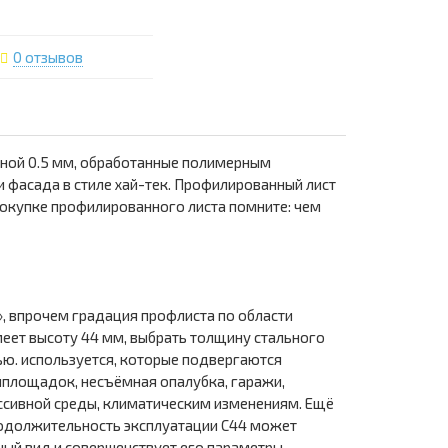
0 отзывов
иной 0.5 мм, обработанные полимерным
 фасада в стиле хай-тек. Профилированный лист
покупке профилированного листа помните: чем
, впрочем градация профлиста по области
меет высоту 44 мм, выбрать толщину стального
ью. используется, которые подвергаются
йплощадок, несъёмная опалубка, гаражи,
ессивной среды, климатическим изменениям. Ещё
Продолжительность эксплуатации С44 может
ный вид и совершенствует его параметры.