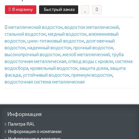
В корзину
Быстрый заказ
металлический водосток
,
водосток металлический
,
стальной водосток
,
медный водосток
,
алюминиевый
водосток
,
цинк-титановый водосток
,
долговечный
водосток
,
надежный водосток
,
прочный водосток
,
высокопрочный водосток
,
желоб металлический
,
труба
водосточная металлическая
,
отвод воды с кровли
,
система
водосбора
,
кровельный водосток
,
защита дома
,
защита
фасада
,
устойчивый водосток
,
премиум водосток
,
водосточная система металлическая
Информация
Палитра RAL
Информация о компании
Информация о доставке