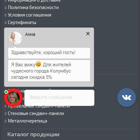
Политика безопасности
Условия соглашения
Сертификаты
Виды покрытий
Анна
Как оформить заказ
Вакансии
Оплата
Пресс-центр
Я Вас вижу
Для жителей
чудесного города Колумбус
Каталог продукции
сегодня скидка 5%
Профнастил для крыши
Профнастил для забора
Введите сообщение
Стеновой профнастил
Кровельные сэндвич-панели
Стеновые сэндвич-панели
Металлочерепица
Каталог продукции