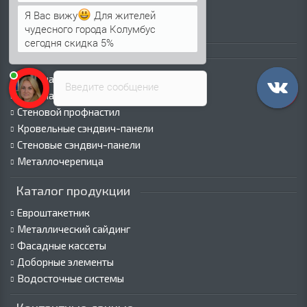
Оплата
Я Вас вижу
Для жителей
Пресс-центр
чудесного города Колумбус
сегодня скидка 5%
Каталог продукции
Профнастил для крыши
Введите сообщение
Профнастил для забора
Стеновой профнастил
Кровельные сэндвич-панели
Стеновые сэндвич-панели
Металлочерепица
Каталог продукции
Евроштакетник
Металлический сайдинг
Фасадные кассеты
Доборные элементы
Водосточные системы