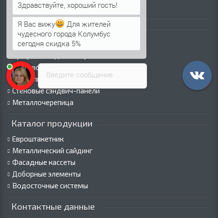
Пресс-центр
Я Вас вижу
Для жителей
Каталог продукции
чудесного города Колумбус
сегодня скидка 5%
Профнастил для крыши
Профнастил для забора
Стеновой профнастил
Введите сообщение
Кровельные сэндвич-панели
Стеновые сэндвич-панели
Металлочерепица
Каталог продукции
Евроштакетник
Металлический сайдинг
Фасадные кассеты
Доборные элементы
Водосточные системы
Контактные данные