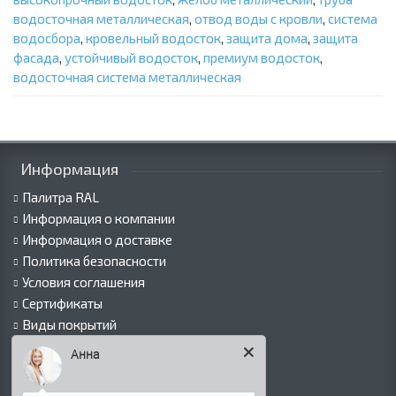
водосточная металлическая
,
отвод воды с кровли
,
система
водосбора
,
кровельный водосток
,
защита дома
,
защита
фасада
,
устойчивый водосток
,
премиум водосток
,
водосточная система металлическая
Информация
Палитра RAL
Информация о компании
Информация о доставке
Политика безопасности
Условия соглашения
Сертификаты
Виды покрытий
Как оформить заказ
Анна
Вакансии
Оплата