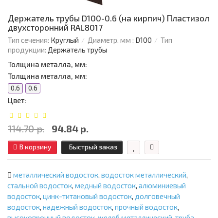
Держатель трубы D100-0.6 (на кирпич) Пластизол
двухсторонний RAL8017
Тип сечения:
Круглый
Диаметр, мм :
D100
Тип
продукции:
Держатель трубы
Толщина металла, мм:
Толщина металла, мм:
0.6
0.6
Цвет:
114.70 р.
94.84 р.
В корзину
Быстрый заказ
металлический водосток
,
водосток металлический
,
стальной водосток
,
медный водосток
,
алюминиевый
водосток
,
цинк-титановый водосток
,
долговечный
водосток
,
надежный водосток
,
прочный водосток
,
высокопрочный водосток
,
желоб металлический
,
труба