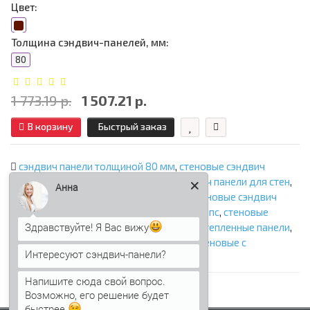
Цвет:
Толщина сэндвич-панелей, мм:
80
1 773.19 р.
1 507.21 р.
В корзину
Быстрый заказ
сэндвич панели толщиной 80 мм
,
стеновые сэндвич
панели
,
сэндвич панели стеновые
,
сэндвич панели для стен
,
Анна
стеновые сэндвич панели с минватой
,
стеновые сэндвич
панели с ппу
,
стеновые сэндвич панели с ппс
,
стеновые
Здравствуйте! Я Вас вижу
сэндвич панели с пир
,
стеновые панели
,
утепленные панели
,
панели с утеплителем
,
сэндвич панели стеновые с
Интересуют сэндвич-панели?
наполнителем
,
фасадные сэндвич панели
Напишите сюда свой вопрос.
Возможно, его решение будет
быстрее.