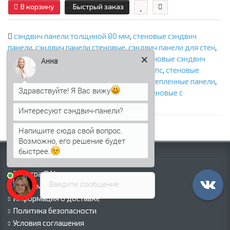
В корзину
Быстрый заказ
сэндвич панели толщиной 80 мм
,
стеновые сэндвич
панели
,
сэндвич панели стеновые
,
сэндвич панели для стен
,
стеновые сэндвич панели с минватой
,
стеновые сэндвич
Анна
панели с ппу
,
стеновые сэндвич панели с ппс
,
стеновые
сэндвич панели с пир
,
стеновые панели
,
утепленные панели
,
Здравствуйте! Я Вас вижу
панели с утеплителем
,
сэндвич панели стеновые с
наполнителем
,
фасадные сэндвич панели
Интересуют сэндвич-панели?
Напишите сюда свой вопрос.
Возможно, его решение будет
быстрее.
Информация
Палитра RAL
Введите сообщение
Информация о компании
Информация о доставке
Политика безопасности
Условия соглашения