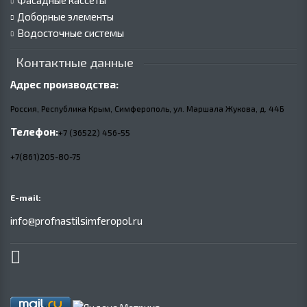
Фасадные кассеты
Доборные элементы
Водосточные системы
Контактные данные
Адрес производства:
Россия, Республика Крым, Симферополь, ул. Маршала Жукова,
д.
44Б
Телефон:
+7 (36522) 456-55
+7(861)205-80-75
E-mail:
info@profnastilsimferopol.ru