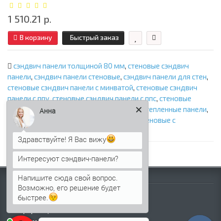
1 510.21 р.
В корзину
Быстрый заказ
сэндвич панели толщиной 80 мм
,
стеновые сэндвич
панели
,
сэндвич панели стеновые
,
сэндвич панели для стен
,
стеновые сэндвич панели с минватой
,
стеновые сэндвич
панели с ппу
,
стеновые сэндвич панели с ппс
,
стеновые
сэндвич панели с пир
,
стеновые панели
,
утепленные панели
,
Анна
панели с утеплителем
,
сэндвич панели стеновые с
наполнителем
,
фасадные сэндвич панели
Здравствуйте! Я Вас вижу
Интересуют сэндвич-панели?
Напишите сюда свой вопрос.
Информация
Возможно, его решение будет
быстрее.
Палитра RAL
Информация о компании