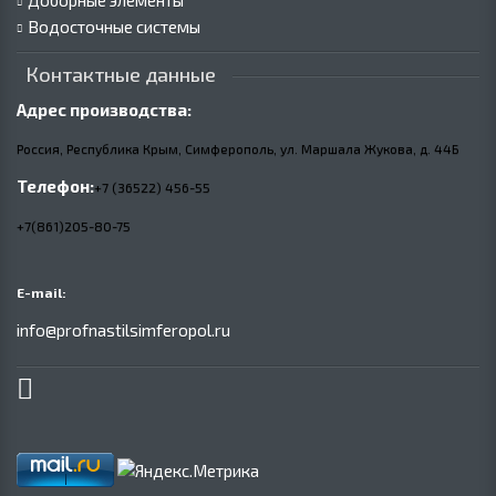
Доборные элементы
Водосточные системы
Контактные данные
Адрес производства:
Россия, Республика Крым, Симферополь, ул. Маршала Жукова,
д.
44Б
Телефон:
+7 (36522) 456-55
+7(861)205-80-75
E-mail:
info@profnastilsimferopol.ru