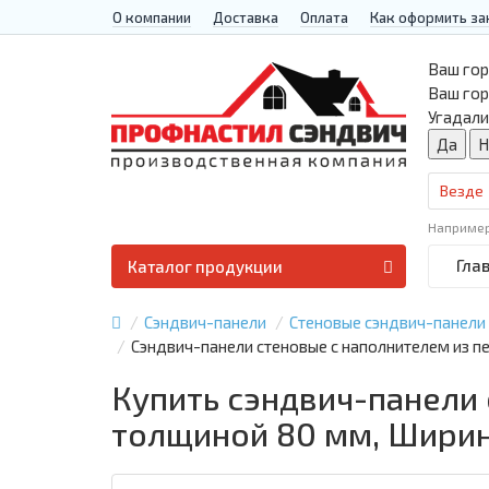
О компании
Доставка
Оплата
Как оформить за
Ваш гор
Ваш го
Угадали
Везде
Наприме
Гла
Каталог продукции
Сэндвич-панели
Стеновые сэндвич-панели
Сэндвич-панели стеновые с наполнителем из п
Купить сэндвич-панели
толщиной 80 мм, Ширин