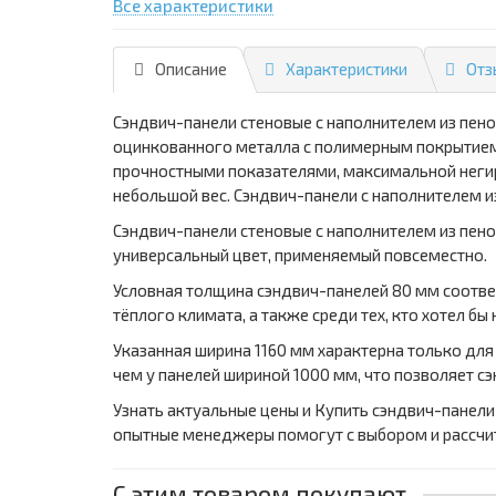
Все характеристики
Описание
Характеристики
Отз
Сэндвич-панели стеновые с наполнителем из пен
оцинкованного металла с полимерным покрытием,
прочностными показателями, максимальной неги
небольшой вес. Сэндвич-панели с наполнителем и
Сэндвич-панели стеновые с наполнителем из пено
универсальный цвет, применяемый повсеместно.
Условная толщина сэндвич-панелей 80 мм соотве
тёплого климата, а также среди тех, кто хотел бы
Указанная ширина 1160 мм характерна только для
чем у панелей шириной 1000 мм, что позволяет 
Узнать актуальные цены и Купить сэндвич-панели
опытные менеджеры помогут с выбором и рассчи
С этим товаром покупают