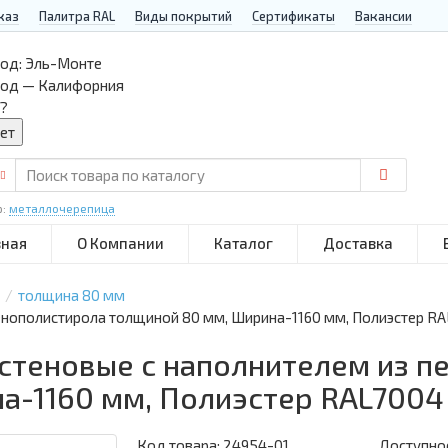
каз
Палитра RAL
Виды покрытий
Сертификаты
Вакансии
од:
Эль-Монте
род — Калифорния
?
р:
металлочерепица
вная
О Компании
Каталог
Доставка
толщина 80 мм
енополистирола толщиной 80 мм, Ширина-1160 мм, Полиэстер R
 стеновые с наполнителем из п
а-1160 мм, Полиэстер RAL7004
Код товара:
24954-01
Доступнос