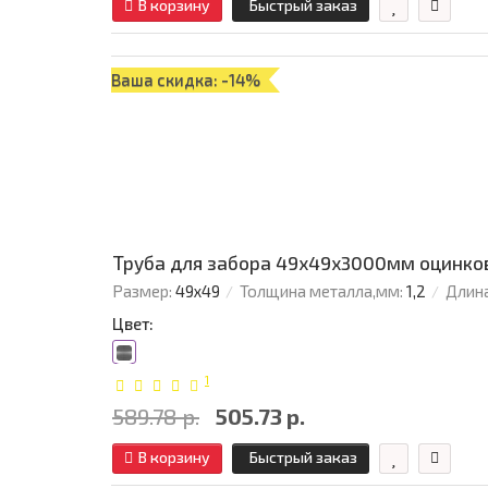
В корзину
Быстрый заказ
Ваша скидка: -14%
Труба для забора 49х49x3000мм оцинков
Размер:
49х49
Толщина металла,мм:
1,2
Длина
Цвет:
1
589.78 р.
505.73 р.
В корзину
Быстрый заказ