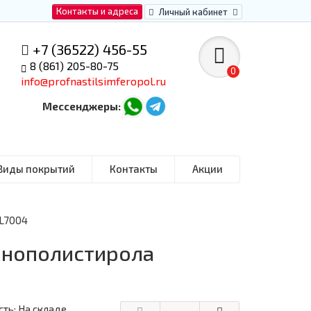
Контакты и адреса
Личный кабинет
+7 (36522) 456-55
8 (861) 205-80-75
0
info@profnastilsimferopol.ru
Мессенджеры:
Виды покрытий
Контакты
Акции
AL7004
енополистирола
ть: На складе