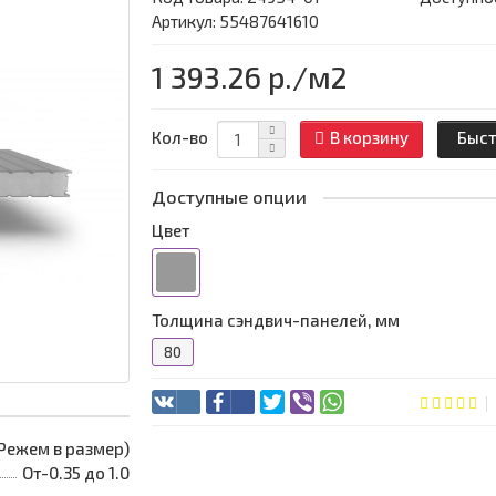
Артикул: 55487641610
1 393.26 р.
/м2
Кол-во
В корзину
Быст
Доступные опции
Цвет
Толщина сэндвич-панелей, мм
80
 (Режем в размер)
От-0.35 до 1.0