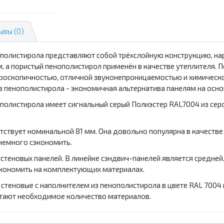
ывы (0)
ополистирола представляют собой трёхслойную конструкцию, на
 а пористый пенополистирол применён в качестве утеплителя. 
роскопичностью, отличной звуконепроницаемостью и химическо
з пенополистирола - экономичная альтернатива панелям на осно
полистирола имеет сигнальный серый Полиэстер RAL7004 из серо
тствует номинальной 81 мм. Она довольно популярна в качестве
 немного сэкономить.
 стеновых панелей. В линейке сэндвич-панелей является средне
сэкономить на комплектующих материалах.
 стеновые с наполнителем из пенополистирола в цвете RAL 7004
тают необходимое количество материалов.