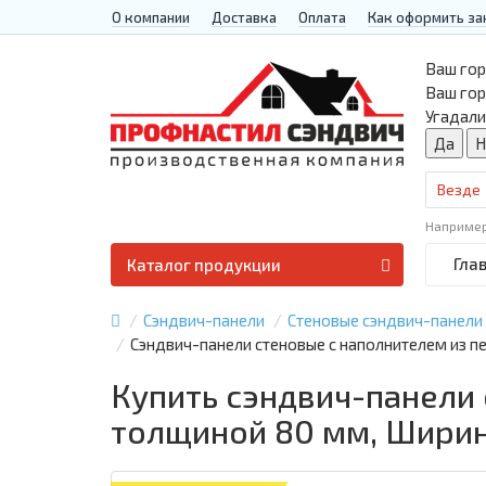
О компании
Доставка
Оплата
Как оформить за
Ваш гор
Ваш го
Угадали
Везде
Наприме
Гла
Каталог продукции
Сэндвич-панели
Стеновые сэндвич-панели
Сэндвич-панели стеновые с наполнителем из п
Купить сэндвич-панели
толщиной 80 мм, Ширин