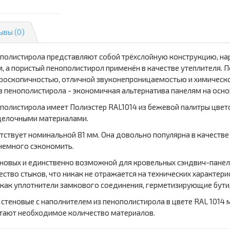
ывы (0)
ополистирола представляют собой трёхслойную конструкцию, на
 а пористый пенополистирол применён в качестве утеплителя. 
роскопичностью, отличной звуконепроницаемостью и химическо
з пенополистирола - экономичная альтернатива панелям на осно
полистирола имеет Полиэстер RAL1014 из бежевой палитры цвето
тделочными материалами.
тствует номинальной 81 мм. Она довольно популярна в качестве
 немного сэкономить.
еновых и единственно возможной для кровельных сэндвич-панел
ство стыков, что никак не отражается на технических характери
как уплотнители замкового соединения, герметизирующие бути
 стеновые с наполнителем из пенополистирола в цвете RAL 1014 
тают необходимое количество материалов.