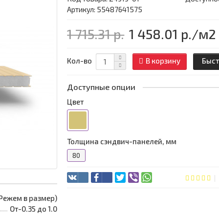
Артикул: 55487641575
1 715.31 р.
1 458.01 р.
/м2
Кол-во
В корзину
Быст
Доступные опции
Цвет
Толщина сэндвич-панелей, мм
80
 (Режем в размер)
От-0.35 до 1.0