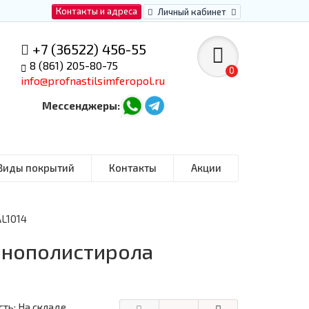
Контакты и адреса
Личный кабинет
+7 (36522) 456-55
8 (861) 205-80-75
0
info@profnastilsimferopol.ru
Мессенджеры:
Виды покрытий
Контакты
Акции
AL1014
енополистирола
ть: На складе