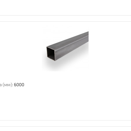
а (мм):
6000