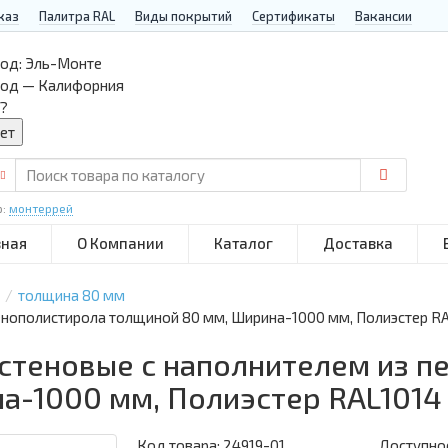
каз
Палитра RAL
Виды покрытий
Сертификаты
Вакансии
од:
Эль-Монте
род — Калифорния
?
р:
монтеррей
вная
О Компании
Каталог
Доставка
толщина 80 мм
енополистирола толщиной 80 мм, Ширина-1000 мм, Полиэстер R
 стеновые с наполнителем из п
а-1000 мм, Полиэстер RAL1014
Код товара:
24919-01
Доступнос