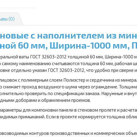
ывы (0)
новые с наполнителем из ми
ной 60 мм, Ширина-1000 мм, 
еральной ваты ГОСТ 32603-2012 толщиной 60 мм, Ширина-1000 м
 самому наименованию считываются толщина 60 мм, рабочая шир
ровке отдельно указан ГОСТ 32603-2012, что удобно при сверке 
блицовок с полимерным слоем Полиэстер и сердечника из минер
но снижает проход воздушного шума через ограждение. Толщина
полнительно проверить по спецификации заказа. Наружные и вну
садными доборами и обрамлением проемов.
параметры для компоновки панели в стеновом пролете и расче
видимых примыканий. Если в проекте нормируется толщина облиц
ровозводимых контуров производственных и коммерческих объе