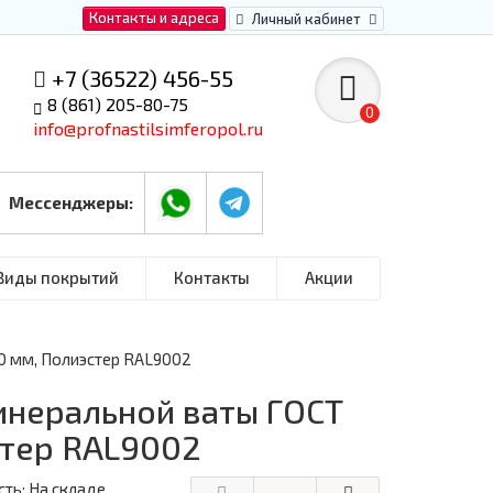
Контакты и адреса
Личный кабинет
+7 (36522) 456-55
8 (861) 205-80-75
0
info@profnastilsimferopol.ru
Мессенджеры:
Виды покрытий
Контакты
Акции
0 мм, Полиэстер RAL9002
инеральной ваты ГОСТ
стер RAL9002
ть: На складе