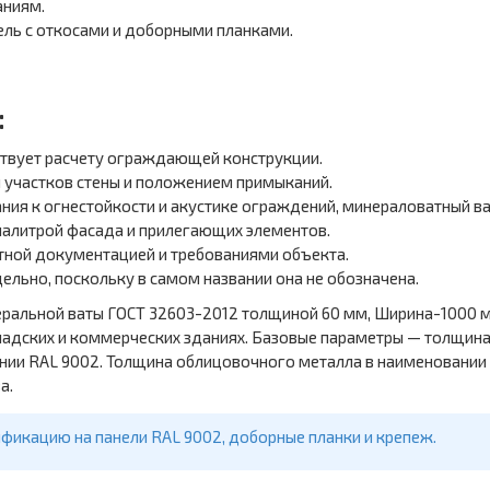
аниям.
ель с откосами и доборными планками.
:
ствует расчету ограждающей конструкции.
й участков стены и положением примыканий.
ния к огнестойкости и акустике ограждений, минераловатный в
 палитрой фасада и прилегающих элементов.
ктной документацией и требованиями объекта.
льно, поскольку в самом названии она не обозначена.
еральной ваты ГОСТ 32603-2012 толщиной 60 мм, Ширина-1000 м
ладских и коммерческих зданиях. Базовые параметры — толщина 
нии RAL 9002. Толщина облицовочного металла в наименовании 
а.
фикацию на панели RAL 9002, доборные планки и крепеж.