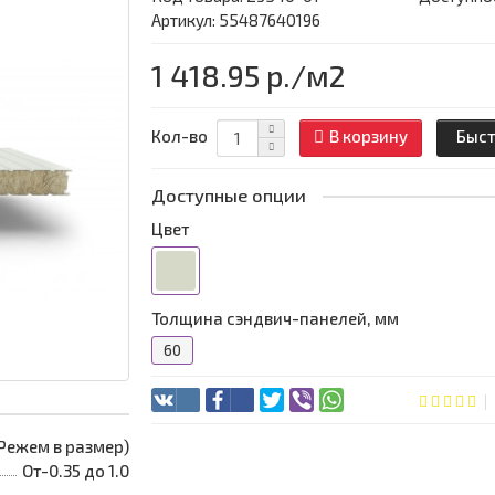
Артикул: 55487640196
1 418.95 р.
/м2
Кол-во
В корзину
Быст
Доступные опции
Цвет
Толщина сэндвич-панелей, мм
60
 (Режем в размер)
От-0.35 до 1.0