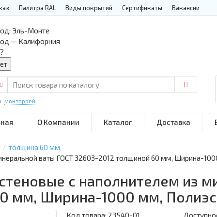
каз
Палитра RAL
Виды покрытий
Сертификаты
Вакансии
од:
Эль-Монте
род — Калифорния
?
р:
монтеррей
вная
О Компании
Каталог
Доставка
толщина 60 мм
минеральной ваты ГОСТ 32603-2012 толщиной 60 мм, Ширина-100
 стеновые с наполнителем из м
0 мм, Ширина-1000 мм, Полиэ
Код товара:
23540-01
Доступнос