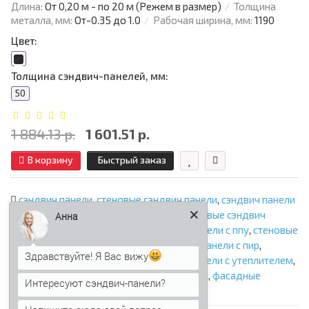
Длина:
От 0,20 м - по 20 м (Режем в размер)
Толщина
металла, мм:
От-0.35 до 1.0
Рабочая ширина, мм:
1190
Цвет:
Толщина сэндвич-панелей, мм:
50
1 884.13 р.
1 601.51 р.
В корзину
Быстрый заказ
сэндвич панели
,
стеновые сэндвич панели
,
сэндвич панели
стеновые
,
сэндвич панели для стен
,
стеновые сэндвич
Анна
панели с минватой
,
стеновые сэндвич панели с ппу
,
стеновые
сэндвич панели с ппс
,
стеновые сэндвич панели с пир
,
Здравствуйте! Я Вас вижу
стеновые панели
,
утепленные панели
,
панели с утеплителем
,
сэндвич панели стеновые с наполнителем
,
фасадные
Интересуют сэндвич-панели?
сэндвич панели