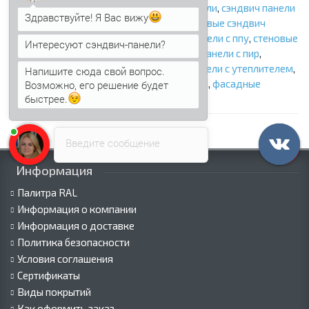
сэндвич панели
,
стеновые сэндвич панели
,
сэндвич панели
Здравствуйте! Я Вас вижу
стеновые
,
сэндвич панели для стен
,
стеновые сэндвич
панели с минватой
,
стеновые сэндвич панели с ппу
,
стеновые
Интересуют сэндвич-панели?
сэндвич панели с ппс
,
стеновые сэндвич панели с пир
,
стеновые панели
,
утепленные панели
,
панели с утеплителем
,
Напишите сюда свой вопрос.
сэндвич панели стеновые с наполнителем
,
фасадные
Возможно, его решение будет
быстрее.
сэндвич панели
Введите сообщение
Информация
Палитра RAL
Информация о компании
Информация о доставке
Политика безопасности
Условия соглашения
Сертификаты
Виды покрытий
Как оформить заказ