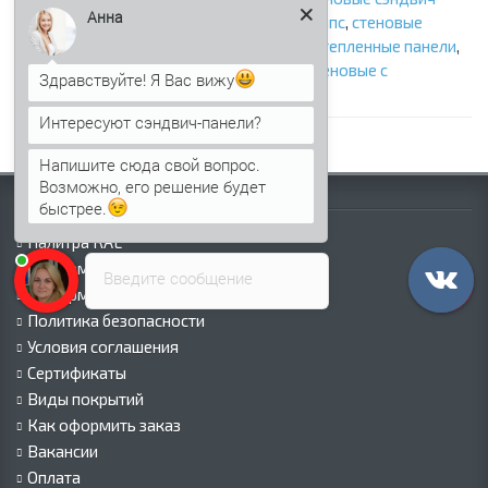
Анна
панели с ппу
,
стеновые сэндвич панели с ппс
,
стеновые
сэндвич панели с пир
,
стеновые панели
,
утепленные панели
,
панели с утеплителем
,
сэндвич панели стеновые с
Здравствуйте! Я Вас вижу
наполнителем
,
фасадные сэндвич панели
Интересуют сэндвич-панели?
Напишите сюда свой вопрос.
Возможно, его решение будет
Информация
быстрее.
Палитра RAL
Информация о компании
Введите сообщение
Информация о доставке
Политика безопасности
Условия соглашения
Сертификаты
Виды покрытий
Как оформить заказ
Вакансии
Оплата