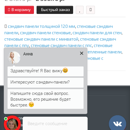
В корзину
Быстрый заказ
сэндвич панели толщиной 120 мм
,
стеновые сэндвич
панели
,
сэндвич панели стеновые
,
сэндвич панели для стен
,
стеновые сэндвич панели с минватой
,
стеновые сэндвич
панели с ппу
,
стеновые сэндвич панели с ппс
,
стеновые
сэндвич панели с пир
,
стеновые панели
,
утепленные панели
,
Анна
панели с утеплителем
,
сэндвич панели стеновые с
наполнителем
,
фасадные сэндвич панели
Здравствуйте! Я Вас вижу
Интересуют сэндвич-панели?
Напишите сюда свой вопрос.
Информация
Возможно, его решение будет
Палитра RAL
быстрее.
Информация о компании
Информация о доставке
Введите сообщение
Политика безопасности