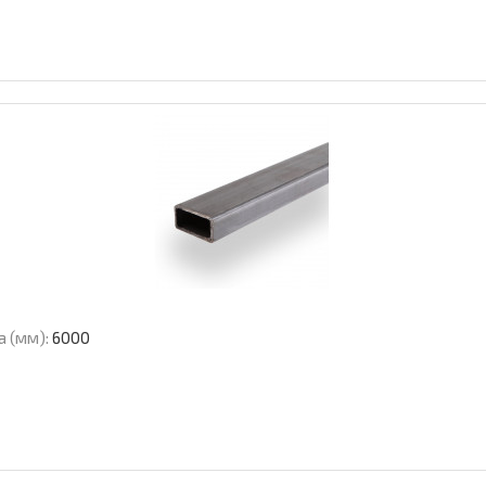
а (мм):
6000