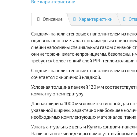
Все характеристики
Описание
Характеристики
Отз
Сэндвич-панели стеновые с наполнителем из пен
оцинкованного металла с полимерным покрытием,
ячейки наполнены специальным газом с низкой с
они негорючи, влагонепроницаемы, безопасны, и
требуется более тонкий слой PIR-теплоизоляции,
Сэндвич-панели стеновые с наполнителем из пен
сочетается с кирпичной кладкой.
Условная толщина панелей 120 мм соответствует
комнатную температуру.
Данная ширина 1000 мм является типовой для ст
указанной ширины, характерно наибольшее количе
необходимых комплектующих материалов, таких 
Узнать актуальные цены и Купить сэндвич-панели
Наши опытные менеджеры помогут с выбором и р