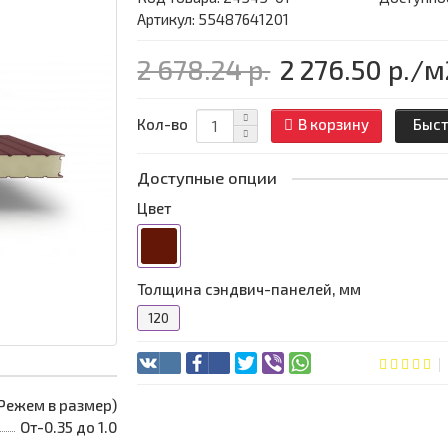
Артикул: 55487641201
2 678.24 р.
2 276.50 р.
/м
Кол-во
В корзину
Быст
Доступные опции
Цвет
Толщина сэндвич-панелей, мм
120
 (Режем в размер)
От-0.35 до 1.0