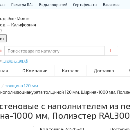
каз
Палитра RAL
Виды покрытий
Сертификаты
Вакансии
од:
Эль-Монте
род — Калифорния
?
р:
профнастил с8
вная
О Компании
Каталог
Доставка
толщина 120 мм
пенополиизоцианурата толщиной 120 мм, Ширина-1000 мм, Полиэ
 стеновые с наполнителем из 
на-1000 мм, Полиэстер RAL30
Код товара:
24545-01
Доступнос