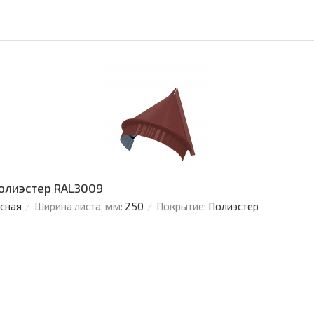
Полиэстер RAL3009
усная
Ширина листа, мм:
250
Покрытие:
Полиэстер