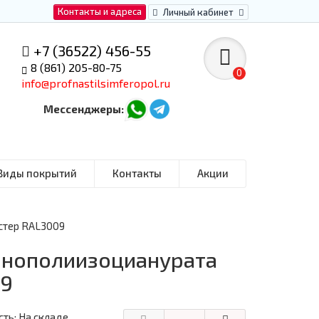
Контакты и адреса
Личный кабинет
+7 (36522) 456-55
8 (861) 205-80-75
0
info@profnastilsimferopol.ru
Мессенджеры:
Виды покрытий
Контакты
Акции
стер RAL3009
пенополиизоцианурата
09
ть: На складе