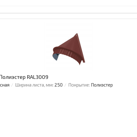
 Полиэстер RAL3009
усная
Ширина листа, мм:
250
Покрытие:
Полиэстер