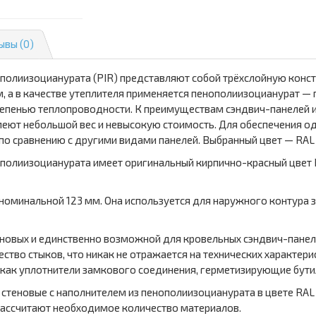
ывы (0)
ополиизоцианурата (PIR) представляют собой трёхслойную конс
 а в качестве утеплителя применяется пенополиизоцианурат — п
тепенью теплопроводности. К преимуществам сэндвич-панелей и
меют небольшой вес и невысокую стоимость. Для обеспечения о
 по сравнению с другими видами панелей. Выбранный цвет — RAL
ополиизоцианурата имеет оригинальный кирпично-красный цвет 
 номинальной 123 мм. Она используется для наружного контура 
еновых и единственно возможной для кровельных сэндвич-панел
ство стыков, что никак не отражается на технических характери
как уплотнители замкового соединения, герметизирующие бути
 стеновые с наполнителем из пенополиизоцианурата в цвете RAL
ассчитают необходимое количество материалов.