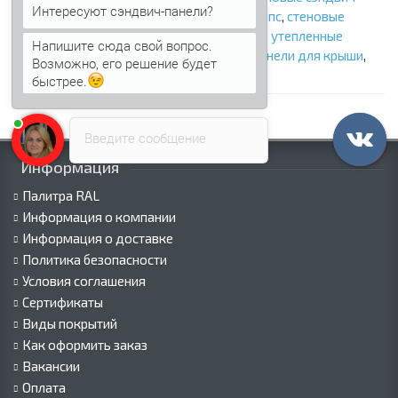
Интересуют сэндвич-панели?
панели с ппу
,
стеновые сэндвич панели с ппс
,
стеновые
сэндвич панели с пир
,
кровельные панели
,
утепленные
Напишите сюда свой вопрос.
панели
,
панели с утеплителем
,
сэндвич панели для крыши
,
Возможно, его решение будет
крыша из сэндвич панелей
быстрее.
Введите сообщение
Информация
Палитра RAL
Информация о компании
Информация о доставке
Политика безопасности
Условия соглашения
Сертификаты
Виды покрытий
Как оформить заказ
Вакансии
Оплата