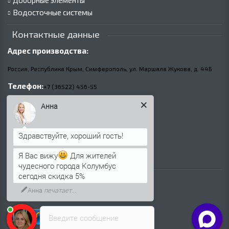
Доборные элементы
Водосточные системы
Контактные данные
Адрес производства:
Россия, Республика Крым, Симферополь, ул. Маршала Жукова,
д.
44Б
Телефон:
+7 (36522) 456-55
+7(861)205-80-75
Анна
E-mail:
info@profnastilsimferopol.ru
Я Вас вижу
Для жителей
чудесного города Колумбус
сегодня скидка 5%
Анна
печатает...
Введите сообщение