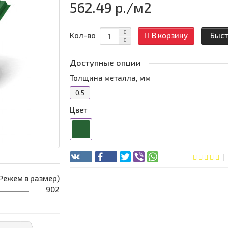
562.49 р.
/м2
Кол-во
В корзину
Быст
Доступные опции
Толщина металла, мм
0.5
Цвет
 (Режем в размер)
902