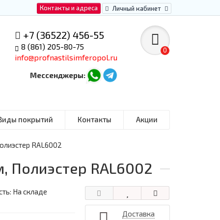
Контакты и адреса
Личный кабинет
+7 (36522) 456-55
8 (861) 205-80-75
0
info@profnastilsimferopol.ru
Мессенджеры:
Виды покрытий
Контакты
Акции
Полиэстер RAL6002
м, Полиэстер RAL6002
ть: На складе
Доставка