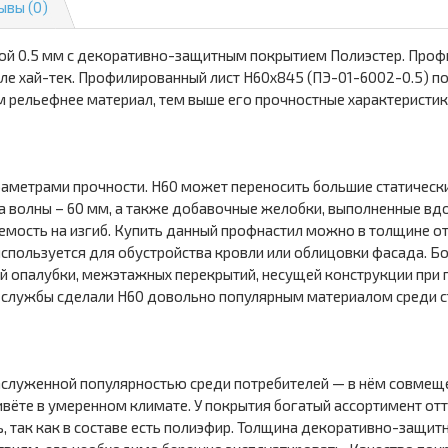
ывы (0)
ой 0.5 мм с декоративно-защитным покрытием Полиэстер. Проф
е хай-тек. Профилированный лист Н60х845 (ПЭ-01-6002-0.5) поп
м рельефнее материал, тем выше его прочностные характеристик
аметрами прочности. Н60 может переносить большие статически
а волны – 60 мм, а также добавочные желобки, выполненные в
мость на изгиб. Купить данный профнастил можно в толщине от 
используется для обустройства кровли или облицовки фасада. 
 опалубки, межэтажных перекрытий, несущей конструкции при п
ок службы сделали Н60 довольно популярным материалом среди с
аслуженной популярностью среди потребителей — в нём совмещ
ивёте в умеренном климате. У покрытия богатый ассортимент от
ь, так как в составе есть полиэфир. Толщина декоративно-защит