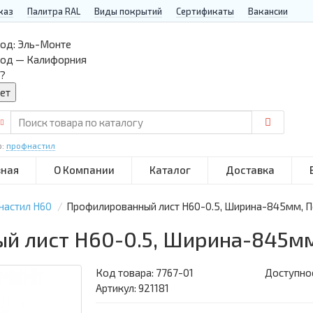
каз
Палитра RAL
Виды покрытий
Сертификаты
Вакансии
од:
Эль-Монте
род — Калифорния
?
р:
профнастил
вная
О Компании
Каталог
Доставка
настил Н60
Профилированный лист Н60-0.5, Ширина-845мм, 
й лист Н60-0.5, Ширина-845м
Код товара:
7767-01
Доступнос
Артикул: 921181