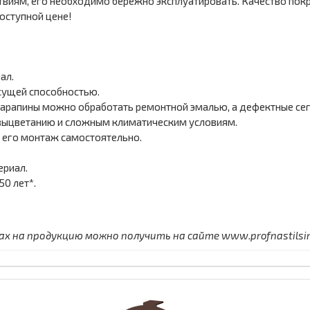
виям, его необходимо бережно эксплуатировать. Качество покр
оступной цене!
ал.
сущей способностью.
арапины можно обработать ремонтной эмалью, а дефектные сегм
выцветанию и сложным климатическим условиям.
 его монтаж самостоятельно.
ериал.
0 лет*.
 на продукцию можно получить на сайте www.profnastilsimf