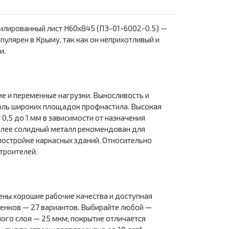
илированный лист Н60х845 (ПЭ-01-6002-0.5) —
улярен в Крыму, так как он неприхотливый и
и.
е и переменные нагрузки. Выносливость и
доль широких площадок профнастила. Высокая
0,5 до 1 мм в зависимости от назначения
Более солидный металл рекомендован для
остройке каркасных зданий. Относительно
троителей.
ены хорошие рабочие качества и доступная
тенков — 27 вариантов. Выбирайте любой —
ного слоя — 25 мкм; покрытие отличается