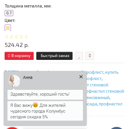
Толщина металла, мм:
0.7
Цвет:
524.42 р.
В корзину
Быстрый заказ
МП10
,
стеновой профнастил
,
стеновой профлист
,
купить
Анна
стеновой профнастил
,
купить стеновой профлист
,
профнастил стеновой фасадный
,
профлист стеновой
фасадный
,
профнастил стеновой цена
,
профнастил стеновой
фасадный цена
,
профнастил стеновой оцинкованный
,
профнастил для фасада
,
профлист для фасада
,
профнастил
Я Вас вижу
Для жителей
МП10
,
профлист МП10
чудесного города Колумбус
сегодня скидка 5%