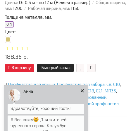
Длина:
От 0,5 м - по 12 м (Режем в размер)
Общая ширина,
мм:
1200
Рабочая ширина, мм:
1150
Толщина металла, мм:
0.4
Цвет:
188.36 р.
В корзину
Быстрый заказ
Профнастил для крыши
,
Профнастил для забора
,
С8
,
С10
,
МП10
,
СС10
,
С17
,
С18
,
МП18 Волна
,
МП20
,
НС18
,
C21
,
МП35
,
Анна
НС35
,
Н60
,
под дерево
,
под камень
,
оцинкованный
,
Профнастил фигурный для забора
,
Стеновой профнастил
,
трулы и лаги
,
ООО «Профнастил Сэндвич».
Я Вас вижу
Для жителей
чудесного города Колумбус