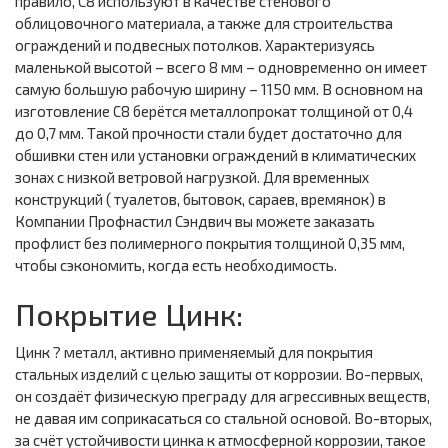
правило, С8 используют в качестве стенового
облицовочного материала, а также для строительства
ограждений и подвесных потолков. Характеризуясь
маленькой высотой – всего 8 мм – одновременно он имеет
самую большую рабочую ширину – 1150 мм. В основном на
изготовление С8 берётся металлопрокат толщиной от 0,4
до 0,7 мм. Такой прочности стали будет достаточно для
обшивки стен или установки ограждений в климатических
зонах с низкой ветровой нагрузкой. Для временных
конструкций ( туалетов, бытовок, сараев, времянок) в
Компании Профнастил Сэндвич вы можете заказать
профлист без полимерного покрытия толщиной 0,35 мм,
чтобы сэкономить, когда есть необходимость.
Покрытие Цинк:
Цинк ? металл, активно применяемый для покрытия
стальных изделий с целью защиты от коррозии. Во-первых,
он создаёт физическую преграду для агрессивных веществ,
не давая им соприкасаться со стальной основой. Во-вторых,
за счёт устойчивости цинка к атмосферной коррозии, такое