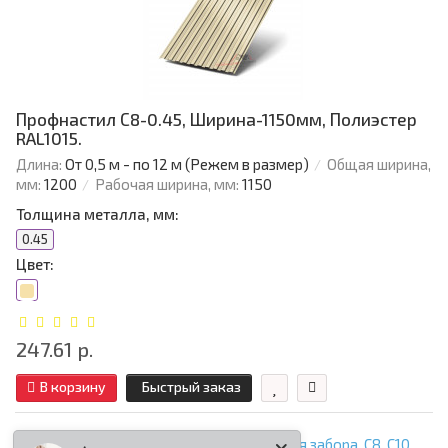
Профнастил С8-0.45, Ширина-1150мм, Полиэстер
RAL1015.
Длина:
От 0,5 м - по 12 м (Режем в размер)
Общая ширина,
мм:
1200
Рабочая ширина, мм:
1150
Толщина металла, мм:
0.45
Цвет:
247.61 р.
В корзину
Быстрый заказ
Профнастил для крыши
,
Профнастил для забора
,
С8
,
С10
,