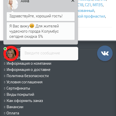
Анна
МП10
,
СС10
,
С17
,
С18
,
МП18 Волна
,
МП20
,
НС18
,
C21
,
МП35
,
НС35
,
Н60
,
под дерево
,
под камень
,
оцинкованный
,
Профнастил фигурный для забора
,
Стеновой профнастил
,
трулы и лаги
,
ООО «Профнастил Сэндвич».
Я Вас вижу
Для жителей
чудесного города Колумбус
сегодня скидка 5%
Информация
Введите сообщение
Палитра RAL
Информация о компании
Информация о доставке
Политика безопасности
Условия соглашения
Сертификаты
Виды покрытий
Как оформить заказ
Вакансии
Оплата