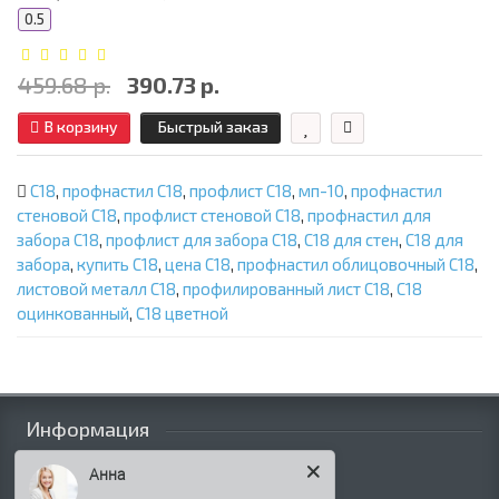
0.5
459.68 р.
390.73 р.
В корзину
Быстрый заказ
С18
,
профнастил С18
,
профлист С18
,
мп-10
,
профнастил
стеновой С18
,
профлист стеновой С18
,
профнастил для
забора С18
,
профлист для забора С18
,
С18 для стен
,
С18 для
забора
,
купить С18
,
цена С18
,
профнастил облицовочный С18
,
листовой металл С18
,
профилированный лист С18
,
С18
оцинкованный
,
С18 цветной
Информация
Палитра RAL
Анна
Информация о компании