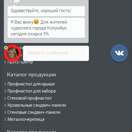
Информация о доставке
Политика безопасности
Условия соглашения
Я Вас вижу
Для жителей
Сертификаты
чудесного города Колумбус
сегодня скидка 5%
Виды покрытий
Как оформить заказ
Вакансии
Введите сообщение
Оплата
Пресс-центр
Каталог продукции
Профнастил для крыши
Профнастил для забора
Стеновой профнастил
Кровельные сэндвич-панели
Стеновые сэндвич-панели
Металлочерепица
Каталог продукции