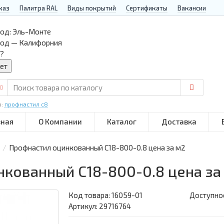
каз
Палитра RAL
Виды покрытий
Сертификаты
Вакансии
од:
Эль-Монте
род — Калифорния
?
р:
профнастил с8
вная
О Компании
Каталог
Доставка
Профнастил оцинкованный С18-800-0.8 цена за м2
нкованный С18-800-0.8 цена за
Код товара:
16059-01
Доступнос
Артикул: 29716764