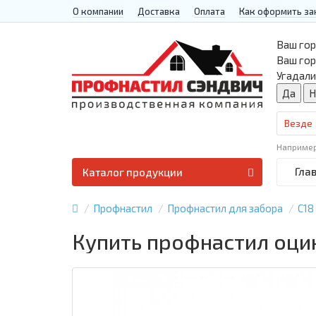
О компании
Доставка
Оплата
Как оформить за
Ваш гор
Ваш го
Угадали
Везде
Наприме
Гла
Каталог продукции
Профнастил
Профнастил для забора
С18
Купить профнастил оци