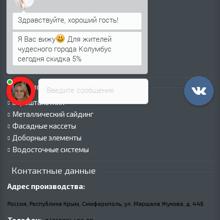
Профнастил для крыши
Профнастил для забора
Стеновой профнастил
Я Вас вижу
Для жителей
Кровельные сэндвич-панели
чудесного города Колумбус
Стеновые сэндвич-панели
сегодня скидка 5%
Металлочерепица
Каталог продукции
Введите сообщение
Евроштакетник
Металлический сайдинг
Фасадные кассеты
Доборные элементы
Водосточные системы
Контактные данные
Адрес производства:
Россия, Республика Крым, Симферополь, ул. Маршала Жукова,
д.
44Б