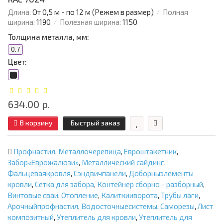
Длина:
От 0,5 м - по 12 м (Режем в размер)
Полная
ширина:
1190
Полезная ширина:
1150
Толщина металла, мм:
0.7
Цвет:
634.00 р.
В корзину
Быстрый заказ
Профнастил
,
Металлочерепица
,
Евроштакетник
,
Забор«Еврожалюзи»
,
Металлический сайдинг
,
Фальцеваякровля
,
Сэндвичпанели
,
Доборныэлементы
кровли
,
Сетка для забора
,
Контейнер сборно - разборный
,
Винтовые сваи
,
Отопление
,
Калиткииворота
,
Трубы лаги
,
Арочныйпрофнастил
,
Водосточныесистемы
,
Саморезы
,
Лист
композитный
,
Утеплитель для кровли
,
Утеплитель для