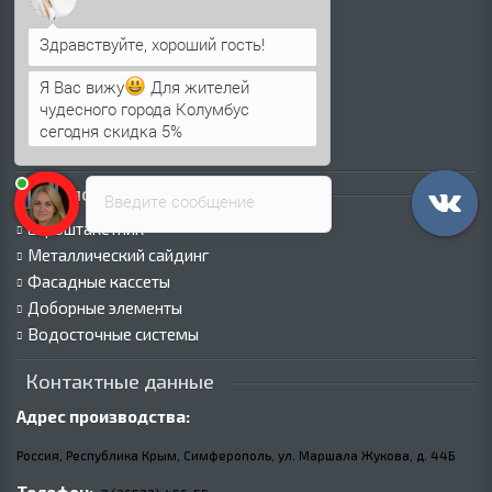
Профнастил для крыши
Профнастил для забора
Стеновой профнастил
Я Вас вижу
Для жителей
Кровельные сэндвич-панели
чудесного города Колумбус
Стеновые сэндвич-панели
сегодня скидка 5%
Металлочерепица
Каталог продукции
Введите сообщение
Евроштакетник
Металлический сайдинг
Фасадные кассеты
Доборные элементы
Водосточные системы
Контактные данные
Адрес производства:
Россия, Республика Крым, Симферополь, ул. Маршала Жукова,
д.
44Б