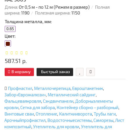
Длина:
От 0,5 м - по 12 м (Режем в размер)
Полная
ширина:
1190
Полезная ширина:
1150
Толщина металла, мм:
0.65
Цвет:
587.51 р.
В корзину
Быстрый заказ
Профнастил
,
Металлочерепица
,
Евроштакетник
,
Забор«Еврожалюзи»
,
Металлический сайдинг
,
Фальцеваякровля
,
Сэндвичпанели
,
Доборныэлементы
кровли
,
Сетка для забора
,
Контейнер сборно - разборный
,
Винтовые сваи
,
Отопление
,
Калиткииворота
,
Трубы лаги
,
Арочныйпрофнастил
,
Водосточныесистемы
,
Саморезы
,
Лист
композитный
,
Утеплитель для кровли
,
Утеплитель для