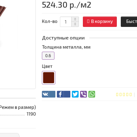
524.30 р.
/м2
Кол-во
В корзину
Быст
Доступные опции
Толщина металла, мм
0.6
Цвет
 (Режем в размер)
1190