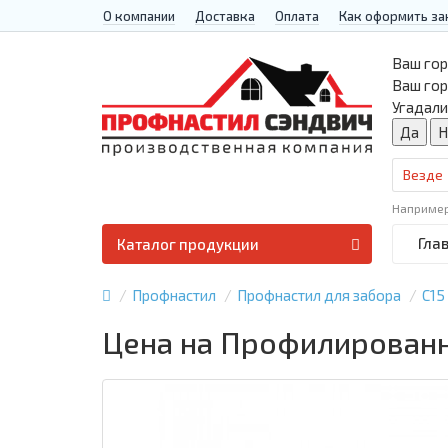
О компании
Доставка
Оплата
Как оформить за
Ваш гор
Ваш го
Угадали
Везде
Наприме
Гла
Каталог продукции
Профнастил
Профнастил для забора
С15
Цена на Профилированны