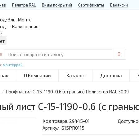
каз
Палитра RAL
Виды покрытий
Сертификаты
Вакансии
од:
Эль-Монте
род — Калифорния
?
р:
монтеррей
вная
О Компании
Каталог
Доставка
Профнастил С-15-1190-0.6 (с гранью) Полиэстер RAL 3009
й лист С-15-1190-0.6 (с грань
Код товара:
29445-01
Доступнос
Артикул: S15PR0115