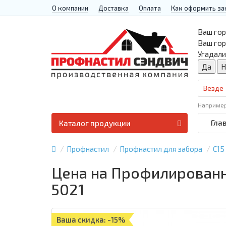
О компании
Доставка
Оплата
Как оформить за
Ваш гор
Ваш го
Угадали
Везде
Наприме
Гла
Каталог продукции
Профнастил
Профнастил для забора
С15
Цена на Профилированный
5021
Ваша скидка: -15%