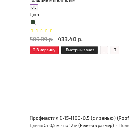
Толщина металла, мм:
0.5
Цвет:
509.89 р.
433.40 р.
В корзину
Быстрый заказ
Профнастил С-15-1190-0.5 (с гранью) (Roo
Длина:
От 0,5 м - по 12 м (Режем в размер)
Полн