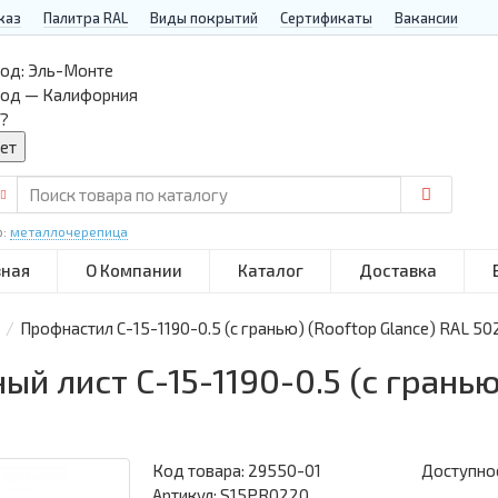
каз
Палитра RAL
Виды покрытий
Сертификаты
Вакансии
од:
Эль-Монте
род — Калифорния
?
р:
металлочерепица
вная
О Компании
Каталог
Доставка
Профнастил С-15-1190-0.5 (с гранью) (Rooftop Glance) RAL 50
 лист С-15-1190-0.5 (с гранью)
Код товара:
29550-01
Доступнос
Артикул: S15PR0220