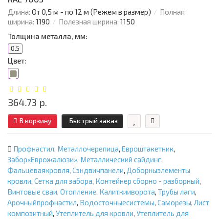
Длина:
От 0,5 м - по 12 м (Режем в размер)
Полная
ширина:
1190
Полезная ширина:
1150
Толщина металла, мм:
0.5
Цвет:
364.73 р.
В корзину
Быстрый заказ
Профнастил
,
Металлочерепица
,
Евроштакетник
,
Забор«Еврожалюзи»
,
Металлический сайдинг
,
Фальцеваякровля
,
Сэндвичпанели
,
Доборныэлементы
кровли
,
Сетка для забора
,
Контейнер сборно - разборный
,
Винтовые сваи
,
Отопление
,
Калиткииворота
,
Трубы лаги
,
Арочныйпрофнастил
,
Водосточныесистемы
,
Саморезы
,
Лист
композитный
,
Утеплитель для кровли
,
Утеплитель для