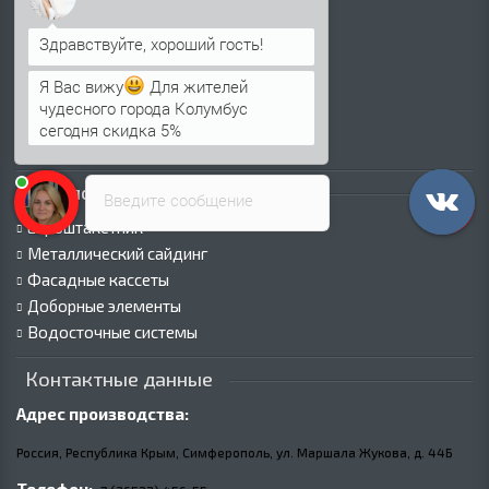
Профнастил для крыши
Профнастил для забора
Стеновой профнастил
Я Вас вижу
Для жителей
Кровельные сэндвич-панели
чудесного города Колумбус
Стеновые сэндвич-панели
сегодня скидка 5%
Металлочерепица
Каталог продукции
Введите сообщение
Евроштакетник
Металлический сайдинг
Фасадные кассеты
Доборные элементы
Водосточные системы
Контактные данные
Адрес производства:
Россия, Республика Крым, Симферополь, ул. Маршала Жукова,
д.
44Б