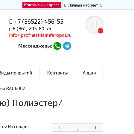
Контакты и адреса
Личный кабинет
+7 (36522) 456-55
8 (861) 205-80-75
0
info@profnastilsimferopol.ru
Мессенджеры:
Виды покрытий
Контакты
Акции
ний RAL 6002
ью) Полиэстер/
ть: На складе