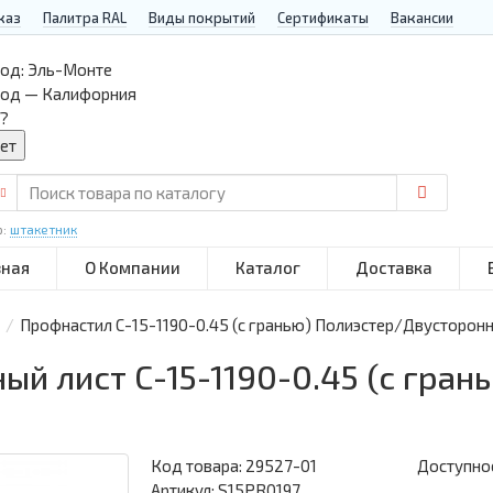
каз
Палитра RAL
Виды покрытий
Сертификаты
Вакансии
од:
Эль-Монте
род — Калифорния
?
р:
штакетник
вная
О Компании
Каталог
Доставка
Профнастил С-15-1190-0.45 (с гранью) Полиэстер/Двусторон
й лист С-15-1190-0.45 (с гран
Код товара:
29527-01
Доступнос
Артикул: S15PR0197