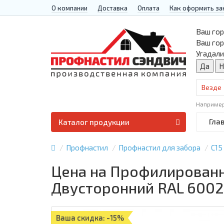
О компании
Доставка
Оплата
Как оформить за
Ваш гор
Ваш го
Угадали
Везде
Наприме
Гла
Каталог продукции
Профнастил
Профнастил для забора
С15
Цена на Профилированны
Двусторонний RAL 6002
Ваша скидка: -15%