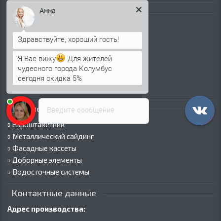
Анна
Каталог продукции
Профнастил для крыши
Профнастил для забора
Стеновой профнастил
Я Вас вижу
Для жителей
Кровельные сэндвич-панели
чудесного города Колумбус
Стеновые сэндвич-панели
сегодня скидка 5%
Металлочерепица
Каталог продукции
Введите сообщение
Евроштакетник
Металлический сайдинг
Фасадные кассеты
Доборные элементы
Водосточные системы
Контактные данные
Адрес производства: