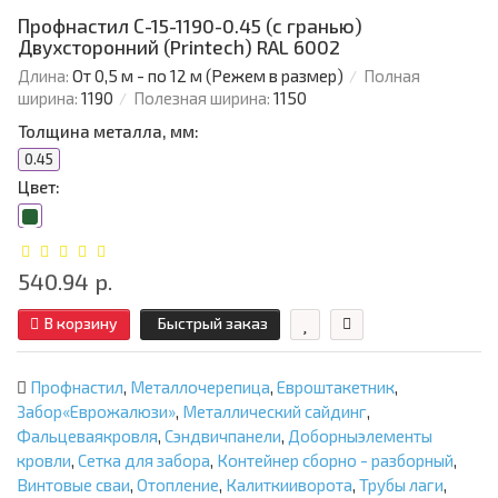
Профнастил С-15-1190-0.45 (с гранью)
Двухсторонний (Printech) RAL 6002
Длина:
От 0,5 м - по 12 м (Режем в размер)
Полная
ширина:
1190
Полезная ширина:
1150
Толщина металла, мм:
0.45
Цвет:
540.94 р.
В корзину
Быстрый заказ
Профнастил
,
Металлочерепица
,
Евроштакетник
,
Забор«Еврожалюзи»
,
Металлический сайдинг
,
Фальцеваякровля
,
Сэндвичпанели
,
Доборныэлементы
кровли
,
Сетка для забора
,
Контейнер сборно - разборный
,
Винтовые сваи
,
Отопление
,
Калиткииворота
,
Трубы лаги
,