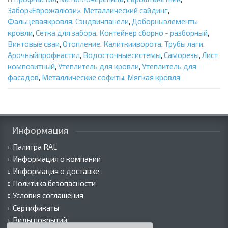
Забор«Еврожалюзи»
,
Металлический сайдинг
,
Фальцеваякровля
,
Сэндвичпанели
,
Доборныэлементы
кровли
,
Сетка для забора
,
Контейнер сборно - разборный
,
Винтовые сваи
,
Отопление
,
Калиткииворота
,
Трубы лаги
,
Арочныйпрофнастил
,
Водосточныесистемы
,
Саморезы
,
Лист
композитный
,
Утеплитель для кровли
,
Утеплитель для
фасадов
,
Металлические софиты
,
Мягкая кровля
Информация
Палитра RAL
Информация о компании
Информация о доставке
Политика безопасности
Условия соглашения
Сертификаты
Виды покрытий