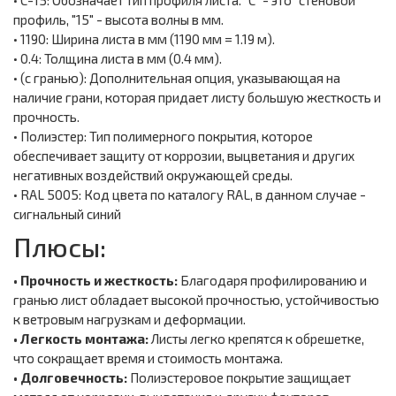
• С-15: Обозначает тип профиля листа. "С" - это "стеновой"
профиль, "15" - высота волны в мм.
• 1190: Ширина листа в мм (1190 мм = 1.19 м).
• 0.4: Толщина листа в мм (0.4 мм).
• (с гранью): Дополнительная опция, указывающая на
наличие грани, которая придает листу большую жесткость и
прочность.
• Полиэстер: Тип полимерного покрытия, которое
обеспечивает защиту от коррозии, выцветания и других
негативных воздействий окружающей среды.
• RAL 5005: Код цвета по каталогу RAL, в данном случае -
сигнальный синий
Плюсы:
• Прочность и жесткость:
Благодаря профилированию и
гранью лист обладает высокой прочностью, устойчивостью
к ветровым нагрузкам и деформации.
• Легкость монтажа:
Листы легко крепятся к обрешетке,
что сокращает время и стоимость монтажа.
• Долговечность:
Полиэстеровое покрытие защищает