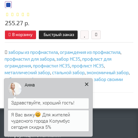
255.27 р.
В корзину
Быстрый заказ
заборы из профнастила
,
ограждения из профнастила
,
профнастил для забора
,
забор НС35
,
профлист для
ограждения
,
профнастил НС35
,
профлист НС35
,
металлический забор
,
стальной забор
,
экономичный забор
,
забор из профлиста
,
ограждение участка
,
забор своими
Анна
руками
,
НС35 для забора
Я Вас вижу
Для жителей
Информация
чудесного города Колумбус
сегодня скидка 5%
Палитра RAL
Информация о компании