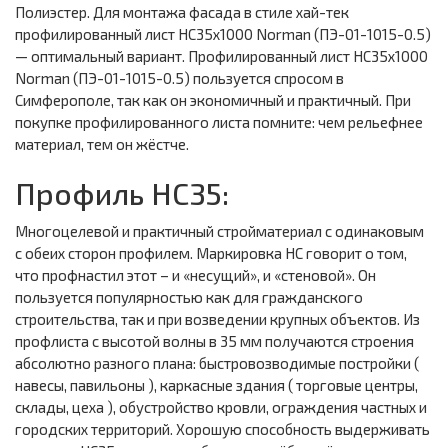
Полиэстер. Для монтажа фасада в стиле хай-тек
профилированный лист НС35х1000 Norman (ПЭ-01-1015-0.5)
— оптимальный вариант. Профилированный лист НС35х1000
Norman (ПЭ-01-1015-0.5) пользуется спросом в
Симферополе, так как он экономичный и практичный. При
покупке профилированного листа помните: чем рельефнее
материал, тем он жёстче.
Профиль НС35:
Многоцелевой и практичный стройматериал с одинаковым
с обеих сторон профилем. Маркировка НС говорит о том,
что профнастил этот – и «несущий», и «стеновой». Он
пользуется популярностью как для гражданского
строительства, так и при возведении крупных объектов. Из
профлиста с высотой волны в 35 мм получаются строения
абсолютно разного плана: быстровозводимые постройки (
навесы, павильоны ), каркасные здания ( торговые центры,
склады, цеха ), обустройство кровли, ограждения частных и
городских территорий. Хорошую способность выдерживать