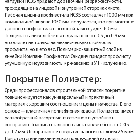
нагрузки НС35 придают добавочные рёбра жёсткости,
проходящие на лицевой и внутренней сторонах листа.
Рабочая ширина профнастила НС35 составляет 1000 мм при
номинальной ширине 1060 мм, получается, что при монтаже
данного профнастила в боковой замок уйдёт 60 мм.
Толщина стали колеблется в диапазоне от 0,5 до 0,9 мм –
это влияет не только на механическую стойкость
профлиста, но и его вес. Полимерно-защитный слой из
линейки Компани Профнастил Сэндвич придаст профлисту
улучшенную неуязвимость к ржавению и УФ-излучению.
Покрытие Полиэстер:
Среди профессионалов строительной отрасли покрытие
позиционируется как универсальный и практичный
материал с хорошим соотношением цены и качества. В его
основе — пластичная полиэфирная краска. Полиэстер имеет
разнообразный ассортимент оттенков и устойчив к
выгоранию. Толщина стального листа может быть от 0,45
до 1,2 мм. Декоративное покрытие наносится слоем 25 мкм.
При отсутствии механических повреждений изделия,