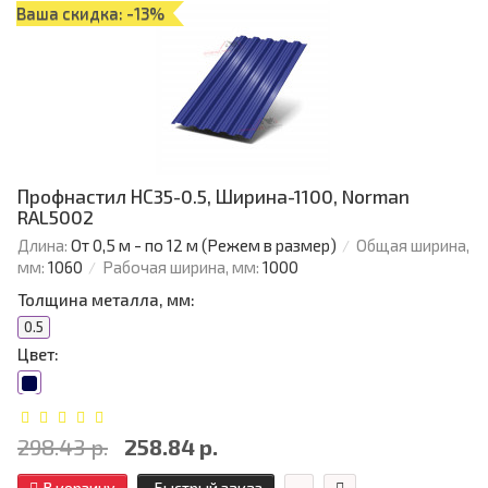
Ваша скидка: -13%
Профнастил НС35-0.5, Ширина-1100, Norman
RAL5002
Длина:
От 0,5 м - по 12 м (Режем в размер)
Общая ширина,
мм:
1060
Рабочая ширина, мм:
1000
Толщина металла, мм:
0.5
Цвет:
298.43 р.
258.84 р.
В корзину
Быстрый заказ