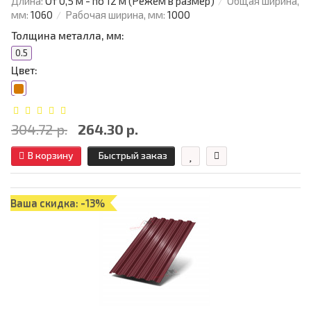
Длина:
От 0,5 м - по 12 м (Режем в размер)
Общая ширина,
мм:
1060
Рабочая ширина, мм:
1000
Толщина металла, мм:
0.5
Цвет:
304.72 р.
264.30 р.
В корзину
Быстрый заказ
Ваша скидка: -13%