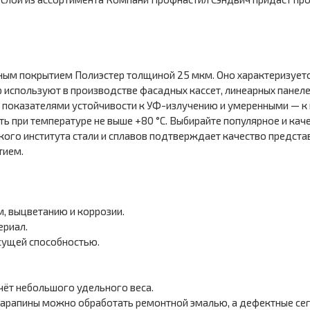
ным покрытием Полиэстер толщиной 25 мкм. Оно характеризуетс
 используют в производстве фасадных кассет, линеарных панелей
показателями устойчивости к УФ-излучению и умеренными — к
ь при температуре не выше +80 °С. Выбирайте популярное и кач
ого института стали и сплавов подтверждает качество предста
тием.
 выцветанию и коррозии.
ериал.
сущей способностью.
чёт небольшого удельного веса.
арапины можно обработать ремонтной эмалью, а дефектные сег