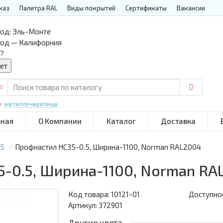
каз
Палитра RAL
Виды покрытий
Сертификаты
Вакансии
од:
Эль-Монте
род — Калифорния
?
р:
металлочерепица
вная
О Компании
Каталог
Доставка
35
Профнастил НС35-0.5, Ширина-1100, Norman RAL2004
5-0.5, Ширина-1100, Norman RA
Код товара:
10121-01
Доступнос
Артикул: 372901
Другие цвета