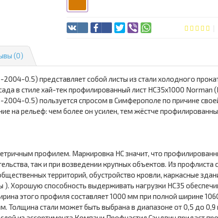
ывы (0)
2004-0.5) представляет собой листы из стали холодного прока
ада в стиле хай-тек профилированный лист НС35х1000 Norman 
2004-0.5) пользуется спросом в Симферополе по причине своей
е на рельеф: чем более он усилен, тем жёстче профилированный
тричным профилем. Маркировка НС значит, что профилированный
ельства, так и при возведении крупных объектов. Из профлиста 
щественных территорий, обустройство кровли, каркасные здания
ы ). Хорошую способность выдерживать нагрузки НС35 обеспеч
ирина этого профиля составляет 1000 мм при полной ширине 106
м. Толщина стали может быть выбрана в диапазоне от 0,5 до 0,9
й слой из ассортимента Компани Профнастил Сэндвич придаст п