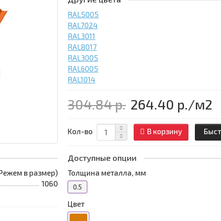
RAL5005
RAL7024
RAL3011
RAL8017
RAL3005
RAL6005
RAL1014
304.84 р.
264.40 р.
/м2
Кол-во
В корзину
Быст
Доступные опции
 (Режем в размер)
Толщина металла, мм
1060
0.5
Цвет