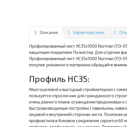
Описание
Характеристики
Отз
Профилированный лист НС35х1000 Norman (ПЭ-01-
защитным покрытием Полиэстер. Для отделки фас
Профилированный лист НС35х1000 Norman (ПЭ-01-
покупке указанного материала обращайте внимани
Профиль НС35:
Многоцелевой и выгодный стройматериал с симме
пользуется спросом как для гражданского строит
очень разного плана: ограждения придомовых и об
быстровозводимые постройки ( павильоны, навес
лицевой и внутренней сторонах листа. Полезная ш
профнастила в боковое соединение скроется 60 м
стойкость профнастила, но и его вес. Полимерны