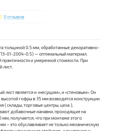
0 отзывов
та толщиной 0.5 мм, обработанные декоративно-
(ПЭ-01-2004-0.5) — оптимальный материал.
 практичности и умеренной стоимости. При
 лист.
 лист является и «несущим», и «стеновым». Он
с высотой гофры в 35 мм возводятся конструкции
 ( склады, торговые центры, цеха ),
ивают добавочные канавки, проходящие на
0 мм, получается, что при монтаже этого
 мм – это обуславливает не только механическую
рофлисту улучшенную стойкость к ржавению и