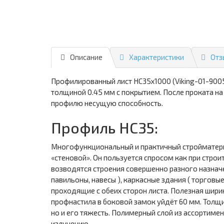
Описание
Характеристики
Отз
Профилированный лист НС35х1000 (Viking-01-900
толщиной 0.45 мм с покрытием. После проката на
профилю несущую способность.
Профиль НС35:
Многофункциональный и практичный стройматери
«стеновой». Он пользуется спросом как при стро
возводятся строения совершенно разного назнач
павильоны, навесы ), каркасные здания ( торгов
проходящие с обеих сторон листа. Полезная шири
профнастила в боковой замок уйдёт 60 мм. Толщин
но и его тяжесть. Полимерный слой из ассортим
излучению.