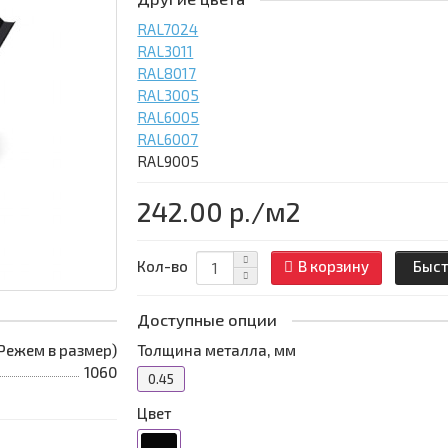
RAL7024
RAL3011
RAL8017
RAL3005
RAL6005
RAL6007
RAL9005
242.00 р.
/м2
Кол-во
В корзину
Быст
Доступные опции
 (Режем в размер)
Толщина металла, мм
1060
0.45
Цвет