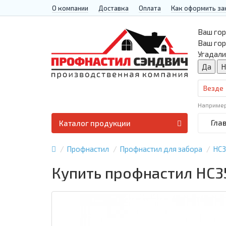
О компании
Доставка
Оплата
Как оформить за
Ваш гор
Ваш го
Угадали
Везде
Наприме
Гла
Каталог продукции
Профнастил
Профнастил для забора
НС
Купить профнастил НС35