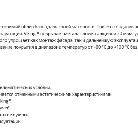
вторимый облик благодаря своей матовости. При его создании 
плуатации. Viking ® покрывает металл слоем толщиной 30 мкм, 
ого упрощает как монтаж фасада, так и дальнейшую эксплуата
е покрытия в диапазоне температур от -60 °С до +100 °С без п
 климатических условий.
чается отменными эстетическими характеристиками.
king®.
учей.
ты не нужны.
плуатации.