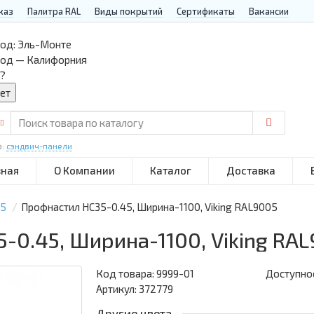
каз
Палитра RAL
Виды покрытий
Сертификаты
Вакансии
од:
Эль-Монте
род — Калифорния
?
р:
сэндвич-панели
вная
О Компании
Каталог
Доставка
35
Профнастил НС35-0.45, Ширина-1100, Viking RAL9005
-0.45, Ширина-1100, Viking RA
Код товара:
9999-01
Доступнос
Артикул: 372779
Другие цвета