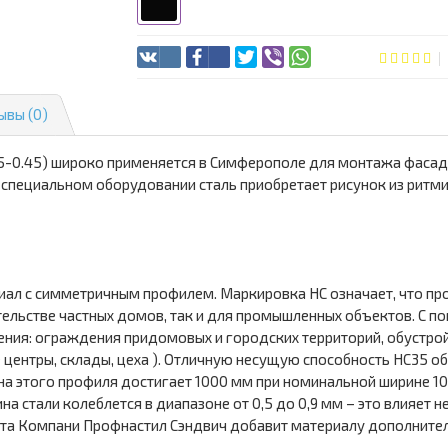
ывы (0)
5-0.45) широко применяется в Симферополе для монтажа фасада
 специальном оборудовании сталь приобретает рисунок из ритм
ал с симметричным профилем. Маркировка НС означает, что про
ительстве частных домов, так и для промышленных объектов. С 
ения: ограждения придомовых и городских территорий, обустро
ые центры, склады, цеха ). Отличную несущую способность НС35 
на этого профиля достигает 1000 мм при номинальной ширине 10
а стали колеблется в диапазоне от 0,5 до 0,9 мм – это влияет 
ента Компани Профнастил Сэндвич добавит материалу дополните