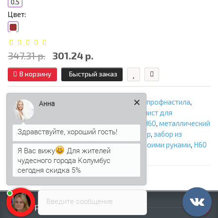
0.5
Цвет:
347.31 р.
301.24 р.
В корзину
Быстрый заказ
заборы из профнастила
,
ограждения из профнастила
,
Анна
профнастил для забора
,
забор Н60
,
профлист для
ограждения
,
профнастил Н60
,
профлист Н60
,
металлический
забор
,
стальной забор
,
экономичный забор
,
забор из
профлиста
,
ограждение участка
,
забор своими руками
,
Н60
Я Вас вижу
Для жителей
для забора
чудесного города Колумбус
сегодня скидка 5%
Введите сообщение
Информация