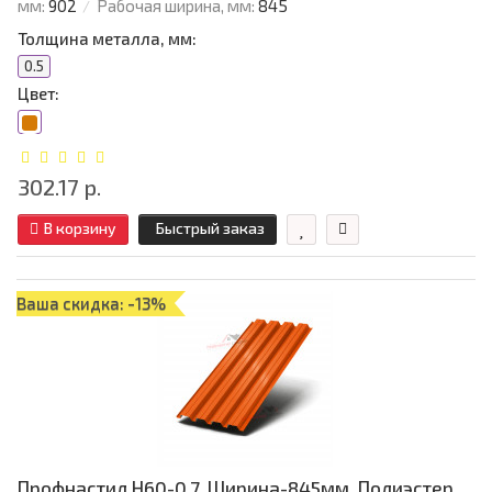
мм:
902
Рабочая ширина, мм:
845
Толщина металла, мм:
0.5
Цвет:
302.17 р.
В корзину
Быстрый заказ
Ваша скидка: -13%
Профнастил Н60-0.7, Ширина-845мм, Полиэстер